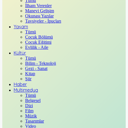
Tümü
İlham Verenler
Manevi Gelişim
Okunası Yazılar
Tavsiyeler - İpuçları
Yaşam
Tümü
Çocuk Bölümü
Çocuk Eğitimi
Evlilik - Aile
Kültür
Tümü
Bilim - Teknoloji
Gezi - Sanat
Kitap
Şiir
Haber
Multimedya
Tümü
Belgesel
Dizi
Film
Müzik
Tasarımlar
Video