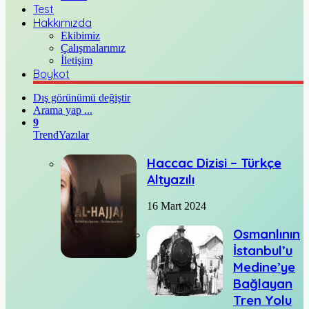
Test
Hakkımızda
Ekibimiz
Çalışmalarımız
İletişim
Boykot
Dış görünümü değiştir
Arama yap ...
9
Trend
Yazılar
Haccac Dizisi – Türkçe
Altyazılı
16 Mart 2024
Osmanlının
İstanbul’u
Medine’ye
Bağlayan
Tren Yolu