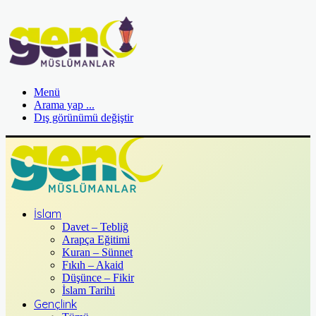
Menü
Arama yap ...
Dış görünümü değiştir
İslam
Davet – Tebliğ
Arapça Eğitimi
Kuran – Sünnet
Fıkıh – Akaid
Düşünce – Fikir
İslam Tarihi
Gençlink