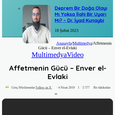
Deprem Bir Doğa Olayı
Mı Yoksa İlahi Bir Uyarı
Mı? – Dr. İyad Kunaybi
18 Şubat 2023
Anasayfa
/
Multimedya
/
Affetmenin
Gücü – Enver el-Evlaki
Multimedya
Video
Affetmenin Gücü – Enver el-
Evlaki
Genç Müslümanlar
Follow on X
4 Nisan 2019
1
577
Bir dakikadan
az