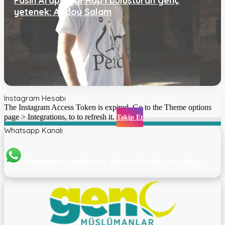
Fasih Arapça ile Rap’i buluşturan genç
yetenek: Abdou Salam
Instagram Hesabı
The Instagram Access Token is expired, Go to the Theme options
page > Integrations, to to refresh it.
Takip Et
Whatsapp Kanalı
Whatsapp kanalımıza
abone olmak için tıklayın.