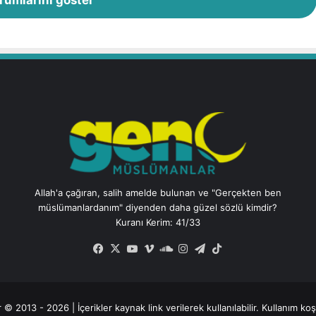
rumlarını göster
A
l
i
K
h
a
n
Allah'a çağıran, salih amelde bulunan ve "Gerçekten ben
müslümanlardanım" diyenden daha güzel sözlü kimdir?
Kuranı Kerim: 41/33
Facebook
X
YouTube
Vimeo
SoundCloud
Instagram
Telegram
TikTok
 2013 - 2026 | İçerikler kaynak link verilerek kullanılabilir.
Kullanım koşul