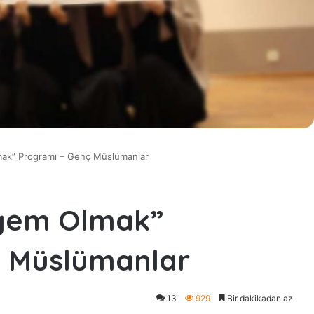
ak” Programı – Genç Müslümanlar
yem Olmak”
ç Müslümanlar
13
929
Bir dakikadan az