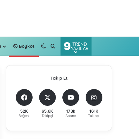
9
TREND
Dış görünümü değiştir
Arama yap ...
a
Boykot
YAZILAR
Takip Et
52K
65,6K
173k
161K
Beğeni
Takipçi
Abone
Takipçi