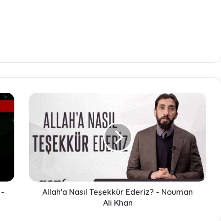
A
l
l
a
h
'
a
N
a
 -
s
Allah'a Nasıl Teşekkür Ederiz? - Nouman
ı
Ali Khan
l