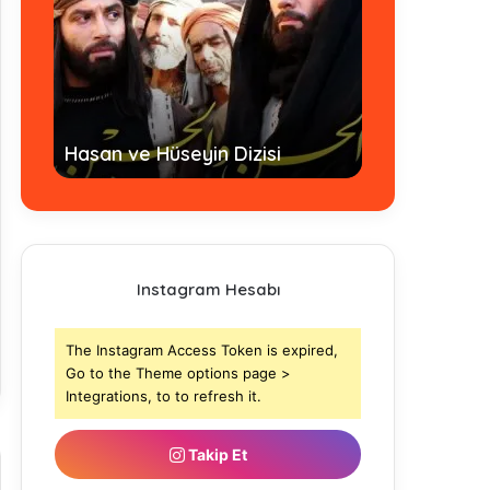
Hz. Ömer Dizi
Hasan ve Hüseyin Dizisi
- Tamamı
Instagram Hesabı
The Instagram Access Token is expired,
Go to the Theme options page >
Integrations, to to refresh it.
Takip Et