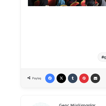
Fasih 
buluşt
Abdou
ç
Facebook
X
Tumblr
Pinterest
E-Posta ile paylaş
Paylaş
Genç Müslümanlar