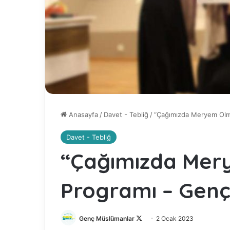
Anasayfa
/
Davet - Tebliğ
/
“Çağımızda Meryem Olm
Davet - Tebliğ
“Çağımızda Mer
Programı – Gen
Genç Müslümanlar
F
2 Ocak 2023