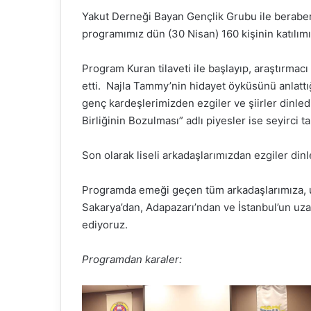
o
Yakut Derneği Bayan Gençlik Grubu ile berabe
l
programımız dün (30 Nisan) 160 kişinin katılımı 
l
o
Program Kuran tilaveti ile başlayıp, araştırma
w
o
etti. Najla Tammy’nin hidayet öyküsünü anlattığı
n
genç kardeşlerimizden ezgiler ve şiirler dinle
X
Birliğinin Bozulması” adlı piyesler ise seyirci t
Son olarak liseli arkadaşlarımızdan ezgiler din
Programda emeği geçen tüm arkadaşlarımıza, u
Sakarya’dan, Adapazarı’ndan ve İstanbul’un uz
ediyoruz.
Programdan karaler: