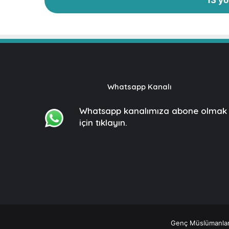
13 yo
P
e
y
g
a
m
b
e
Whatsapp Kanalı
r
l
Whatsapp kanalımıza
abone olmak
e
için tıklayın.
r
S
e
r
i
s
i
Genç Müslümanlar ©