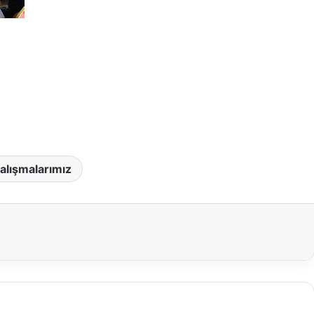
Arapça ile Rap’i
uran genç yetenek:
Bakara Suresi Tefsiri -
 Salam
Nouman Ali Khan
alışmalarımız