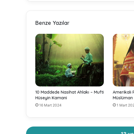
i
n
H
a
Benze Yazılar
y
a
t
ı
[
T
ü
m
B
ö
l
10 Maddede Nasihat Ahlakı – Mufti
Amerikalı 
ü
Hüseyin Kamani
Müslüman 
m
16 Mart 2024
1 Mart 20
l
e
r
]
-