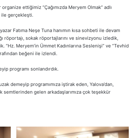
r organize ettiğimiz “Çağımızda Meryem Olmak” adlı
ile gerçekleşti.
cı yazar Fatıma Neşe Tuna hanımın kısa sohbeti ile devam
 röportajı, sokak röportajlarını ve sinevizyonu izledik,
dik. “Hz. Meryem’in Ümmet Kadınlarına Seslenişi” ve “Tevhid
arafından beğeni ile izlendi.
leyip programı sonlandırdık.
zak demeyip programımıza iştirak eden, Yalova’dan,
ak semtlerinden gelen arkadaşlarımıza çok teşekkür