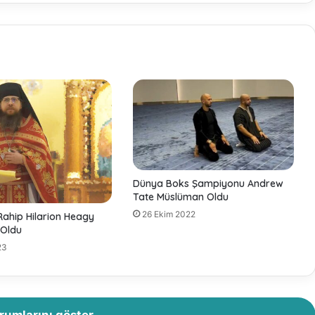
T
e
ş
e
k
k
ü
r
E
d
e
r
i
Dünya Boks Şampiyonu Andrew
z
Tate Müslüman Oldu
?
26 Ekim 2022
Rahip Hilarion Heagy
-
Oldu
N
23
o
u
m
a
n