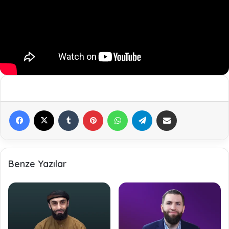
Facebook
X
Tumblr
Pinterest
WhatsApp
Telegram
E-Posta ile paylaş
Benze Yazılar