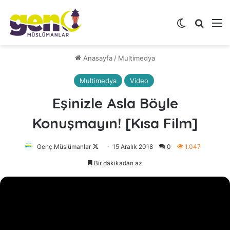
Dış görünü
Arama 
M
Anasayfa
/
Multimedya
Multimedya
Video
Eşinizle Asla Böyle
Konuşmayın! [Kısa Film]
Genç Müslümanlar
Follow
15 Aralık 2018
0
1.047
on
Bir dakikadan az
X