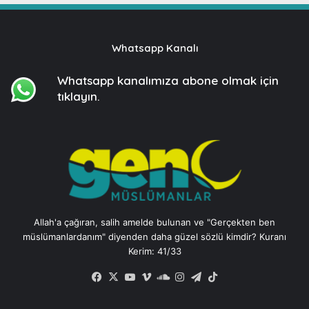
Whatsapp Kanalı
Whatsapp kanalımıza
abone olmak için
tıklayın.
Allah'a çağıran, salih amelde bulunan ve "Gerçekten ben
müslümanlardanım" diyenden daha güzel sözlü kimdir? Kuranı
Kerim: 41/33
Facebook
X
YouTube
Vimeo
SoundCloud
Instagram
Telegram
TikTok