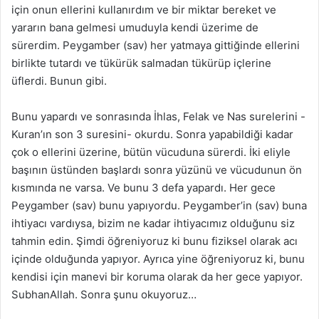
için onun ellerini kullanırdım ve bir miktar bereket ve
yararın bana gelmesi umuduyla kendi üzerime de
sürerdim. Peygamber (sav) her yatmaya gittiğinde ellerini
birlikte tutardı ve tükürük salmadan tükürüp içlerine
üflerdi. Bunun gibi.
Bunu yapardı ve sonrasında İhlas, Felak ve Nas surelerini -
Kuran’ın son 3 suresini- okurdu. Sonra yapabildiği kadar
çok o ellerini üzerine, bütün vücuduna sürerdi. İki eliyle
başının üstünden başlardı sonra yüzünü ve vücudunun ön
kısmında ne varsa. Ve bunu 3 defa yapardı. Her gece
Peygamber (sav) bunu yapıyordu. Peygamber’in (sav) buna
ihtiyacı vardıysa, bizim ne kadar ihtiyacımız olduğunu siz
tahmin edin. Şimdi öğreniyoruz ki bunu fiziksel olarak acı
içinde olduğunda yapıyor. Ayrıca yine öğreniyoruz ki, bunu
kendisi için manevi bir koruma olarak da her gece yapıyor.
SubhanAllah. Sonra şunu okuyoruz…