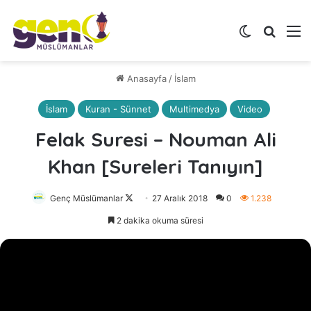
Dış görünü
Arama 
M
Anasayfa
/
İslam
İslam
Kuran - Sünnet
Multimedya
Video
Felak Suresi – Nouman Ali
Khan [Sureleri Tanıyın]
Genç Müslümanlar
Follow
27 Aralık 2018
0
1.238
on
2 dakika okuma süresi
X