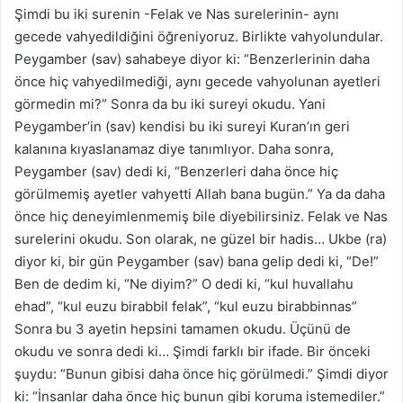
Şimdi bu iki surenin -Felak ve Nas surelerinin- aynı
gecede vahyedildiğini öğreniyoruz. Birlikte vahyolundular.
Peygamber (sav) sahabeye diyor ki: “Benzerlerinin daha
önce hiç vahyedilmediği, aynı gecede vahyolunan ayetleri
görmedin mi?” Sonra da bu iki sureyi okudu. Yani
Peygamber’in (sav) kendisi bu iki sureyi Kuran’ın geri
kalanına kıyaslanamaz diye tanımlıyor. Daha sonra,
Peygamber (sav) dedi ki, “Benzerleri daha önce hiç
görülmemiş ayetler vahyetti Allah bana bugün.” Ya da daha
önce hiç deneyimlenmemiş bile diyebilirsiniz. Felak ve Nas
surelerini okudu. Son olarak, ne güzel bir hadis… Ukbe (ra)
diyor ki, bir gün Peygamber (sav) bana gelip dedi ki, “De!”
Ben de dedim ki, “Ne diyim?” O dedi ki, “kul huvallahu
ehad”, “kul euzu birabbil felak”, “kul euzu birabbinnas”
Sonra bu 3 ayetin hepsini tamamen okudu. Üçünü de
okudu ve sonra dedi ki… Şimdi farklı bir ifade. Bir önceki
şuydu: “Bunun gibisi daha önce hiç görülmedi.” Şimdi diyor
ki: “İnsanlar daha önce hiç bunun gibi koruma istemediler.”