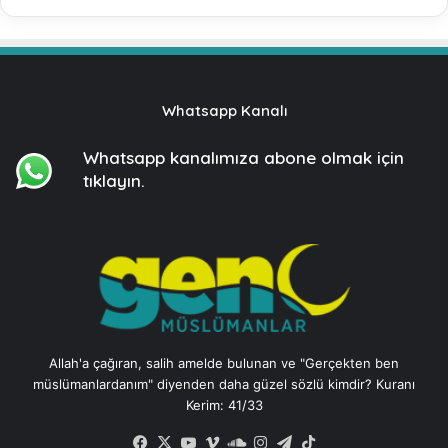
Whatsapp Kanalı
Whatsapp kanalımıza
abone olmak için
tıklayın.
Allah'a çağıran, salih amelde bulunan ve "Gerçekten ben
müslümanlardanım" diyenden daha güzel sözlü kimdir? Kuranı
Kerim: 41/33
Facebook
X
YouTube
Vimeo
SoundCloud
Instagram
Telegram
TikTok