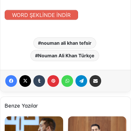
WORD ŞEKLİNDE İNDİR
nouman ali khan tefsir
Nouman Ali Khan Türkçe
Facebook
X
Tumblr
Pinterest
WhatsApp
Telegram
E-Posta ile paylaş
Benze Yazılar