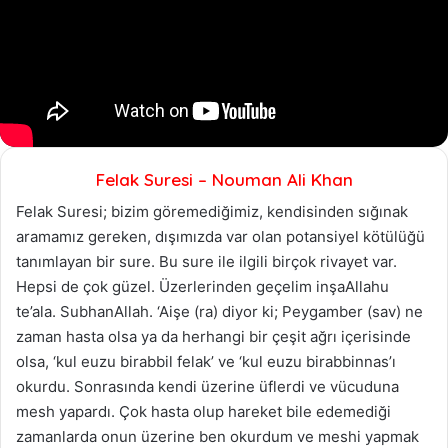
Felak Suresi – Nouman Ali Khan
Felak Suresi; bizim göremediğimiz, kendisinden sığınak
aramamız gereken, dışımızda var olan potansiyel kötülüğü
tanımlayan bir sure. Bu sure ile ilgili birçok rivayet var.
Hepsi de çok güzel. Üzerlerinden geçelim inşaAllahu
te’ala. SubhanAllah. ‘Aişe (ra) diyor ki; Peygamber (sav) ne
zaman hasta olsa ya da herhangi bir çeşit ağrı içerisinde
olsa, ‘kul euzu birabbil felak’ ve ‘kul euzu birabbinnas’ı
okurdu. Sonrasında kendi üzerine üflerdi ve vücuduna
mesh yapardı. Çok hasta olup hareket bile edemediği
zamanlarda onun üzerine ben okurdum ve meshi yapmak