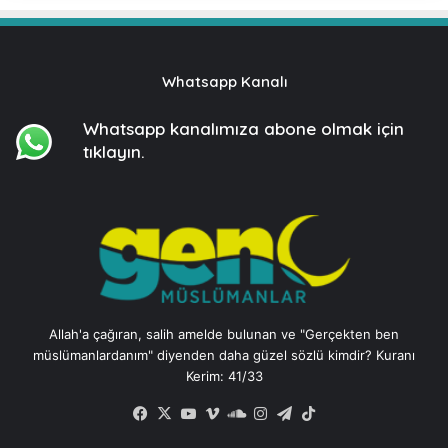
Whatsapp Kanalı
Whatsapp kanalımıza
abone olmak için
tıklayın.
Allah'a çağıran, salih amelde bulunan ve "Gerçekten ben
müslümanlardanım" diyenden daha güzel sözlü kimdir? Kuranı
Kerim: 41/33
Facebook
X
YouTube
Vimeo
SoundCloud
Instagram
Telegram
TikTok