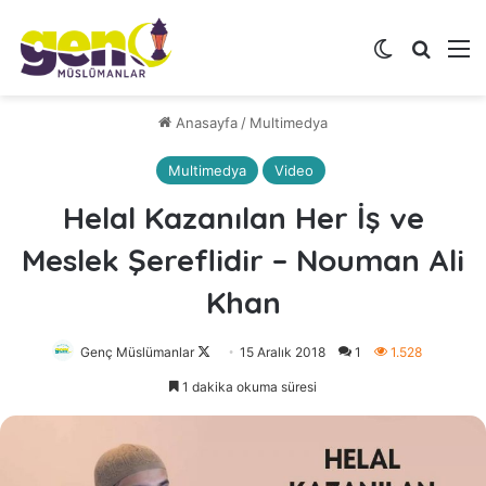
Dış görünü
Arama 
M
Anasayfa
/
Multimedya
Multimedya
Video
Helal Kazanılan Her İş ve
Meslek Şereflidir – Nouman Ali
Khan
Genç Müslümanlar
Follow
15 Aralık 2018
1
1.528
on
1 dakika okuma süresi
X