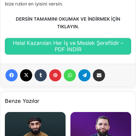
bize rızkın en iyisini versin.
DERSİN TAMAMINI OKUMAK VE İNDİRMEK İÇİN
TIKLAYIN.
Helal Kazanılan Her İş ve Meslek Şereflidir –
PDF İNDİR
Facebook
X
Tumblr
Pinterest
WhatsApp
Telegram
E-Posta ile paylaş
Benze Yazılar