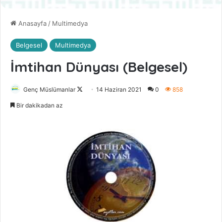
Anasayfa
/
Multimedya
Belgesel
Multimedya
İmtihan Dünyası (Belgesel)
Genç Müslümanlar
F
14 Haziran 2021
0
858
o
Bir dakikadan az
l
l
o
w
o
n
X