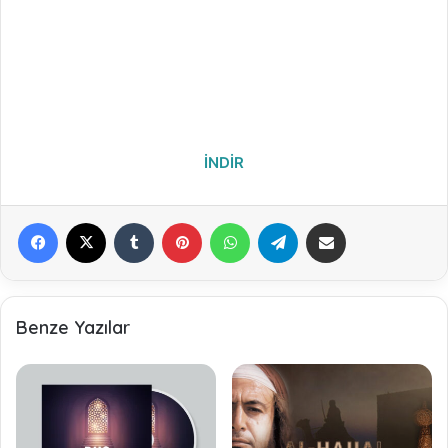
İNDİR
Facebook
X
Tumblr
Pinterest
WhatsApp
Telegram
E-Posta ile paylaş
Benze Yazılar