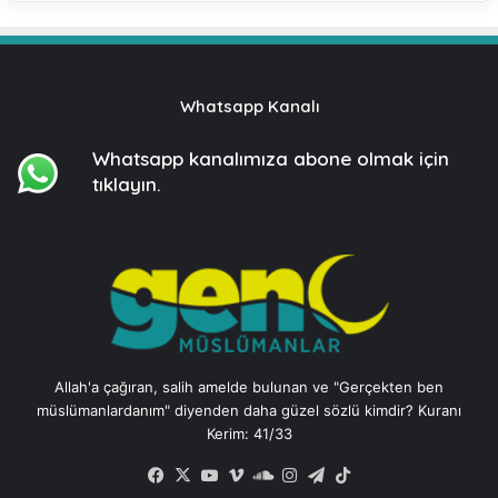
Whatsapp Kanalı
Whatsapp kanalımıza
abone olmak için
tıklayın.
Allah'a çağıran, salih amelde bulunan ve "Gerçekten ben
müslümanlardanım" diyenden daha güzel sözlü kimdir? Kuranı
Kerim: 41/33
Facebook
X
YouTube
Vimeo
SoundCloud
Instagram
Telegram
TikTok