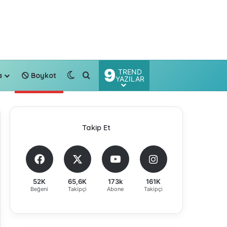
9
TREND
Dış görünümü değiştir
Arama yap ...
a
Boykot
YAZILAR
Takip Et
52K
65,6K
173k
161K
Beğeni
Takipçi
Abone
Takipçi