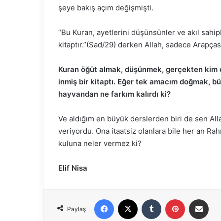
şeye bakış açım değişmişti.
“Bu Kuran, ayetlerini düşünsünler ve akıl sahip
kitaptır.”(Sad/29) derken Allah, sadece Arapça
Kuran öğüt almak, düşünmek, gerçekten kim o
inmiş bir kitaptı. Eğer tek amacım doğmak, 
hayvandan ne farkım kalırdı ki?
Ve aldığım en büyük derslerden biri de sen Allah
veriyordu. Ona itaatsiz olanlara bile her an Ra
kuluna neler vermez ki?
Elif Nisa
Facebook
X
Tumblr
Pinterest
E-Posta ile paylaş
Paylaş