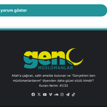
c
i
r yorum göster
z
e
s
i
Allah'a çağıran, salih amelde bulunan ve "Gerçekten ben
müslümanlardanım" diyenden daha güzel sözlü kimdir?
Kuranı Kerim: 41/33
Facebook
X
YouTube
Vimeo
SoundCloud
Instagram
Telegram
TikTok