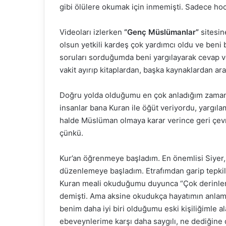
gibi ölülere okumak için inmemişti. Sadece hoc
Videoları izlerken
“Genç Müslümanlar”
sitesin
olsun yetkili kardeş çok yardımcı oldu ve beni 
soruları sorduğumda beni yargılayarak cevap ve
vakit ayırıp kitaplardan, başka kaynaklardan ara
Doğru yolda olduğumu en çok anladığım zamanla
insanlar bana Kuran ile öğüt veriyordu, yargı
halde Müslüman olmaya karar verince geri çe
çünkü.
Kur’an öğrenmeye başladım. En önemlisi Siyer,
düzenlemeye başladım. Etrafımdan garip tepkile
Kuran meali okuduğumu duyunca “Çok derinlere
demişti. Ama aksine okudukça hayatımın anlam
benim daha iyi biri olduğumu eski kişiliğimle 
ebeveynlerime karşı daha saygılı, ne dediğine 