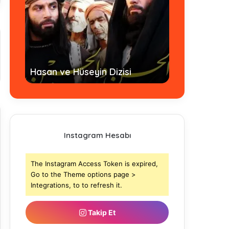
Hz. Ömer Dizi
Hasan ve Hüseyin Dizisi
- Tamamı
Instagram Hesabı
The Instagram Access Token is expired,
Go to the Theme options page >
Integrations, to to refresh it.
Takip Et