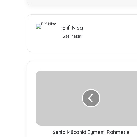
Elif Nisa
Fasih 
buluşt
Site Yazarı
Abdou
Ş
e
h
i
d
M
ü
c
a
h
Şehid Mücahid Eymen'i Rahmetle