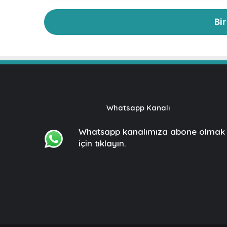
r
u
Bi
z
Whatsapp Kanalı
Whatsapp kanalımıza
abone olmak
için tıklayın.