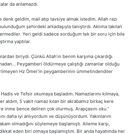
alar da anlamazdı.
e denk geldim, mail atıp tavsiye almak istedim. Allah razı
bulunduğum şehirdeki arkadaşıyla tanıştırdı. Aklıma takılan
rmediler. Yeri geldi sadece sorduğum tek bir soru için bile
ştırma yaptılar.
rdan biriydi. Çünkü Allah’ın benim karşıma çıkardığı
lamadan… Peygamberi öldürmeye çalıştığı zamanlar olduğu
vrilmeyen Hz Ömer’in peygamberinin ümmetindendiler
 Hadis ve Tefsir okumaya başladım. Namazlarımı kılmaya,
r aldım, 5 vakit namaz kılan bir akrabamız birkaç kere
 inme bence deliren çok olurmuş. Arapçasını oku.”
ını daha iyi anlıyordum ve düşünüyordum. Yakınlarım
alakam olmadığını söylemeye başlamıştı. Aileme karşı,
dikkat eden biri olmaya başlamıştım. Bir anda hayatımda her