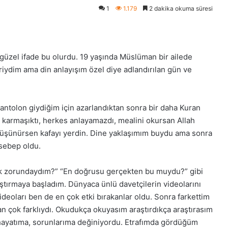
1
1.179
2 dakika okuma süresi
güzel ifade bu olurdu. 19 yaşında Müslüman bir ailede
ydim ama din anlayışım özel diye adlandırılan gün ve
tolon giydiğim için azarlandıktan sonra bir daha Kuran
 karmaşıktı, herkes anlayamazdı, mealini okursan Allah
n düşünürsen kafayı yerdin. Dine yaklaşımım buydu ama sonra
sebep oldu.
 zorundaydım?” “En doğrusu gerçekten bu muydu?” gibi
aştırmaya başladım. Dünyaca ünlü davetçilerin videolarını
deoları ben de en çok etki bırakanlar oldu. Sonra farkettim
n çok farklıydı. Okudukça okuyasım araştırdıkça araştırasım
 hayatıma, sorunlarıma değiniyordu. Etrafımda gördüğüm