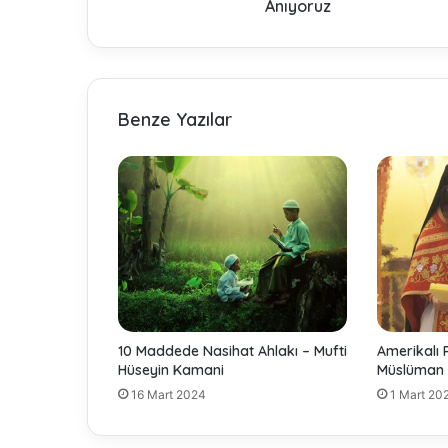
i
Anıyoruz
d
E
y
m
e
Benze Yazılar
n
'
i
R
a
h
m
e
t
l
e
10 Maddede Nasihat Ahlakı – Mufti
Amerikalı 
A
Hüseyin Kamani
Müslüman 
n
16 Mart 2024
1 Mart 20
ı
y
o