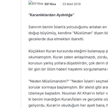
Elif Nisa
23 Mart 2019
“Karanlıklardan Aydınlığa”
Sanırım benim İslam’a yolculuğumu anlatan en 
doğup büyümüş, kendine “Müslüman” diyen biri
gecelerde dua etmekten ibaretti.
Küçükken Kuran kursunda eteğimi bulamayıp pan
okumamıştım. Kuran zaten anlaşılmazdı, zordu,
korusun yanlış yollara düşebilirdin, çok deri
bir gün bir ölüm haberi hayatımı sorgulamama 
“Neden Müslümandım?” “Neden İslam’ı seçmek
sorular sormaya başlamıştım. Bir ateist gibi ar
izlemeye başladım. Nouman Ali Khan’ın tefsir vi
ki benim inandığım Kuran/İslam ve gerçekte ola
geliyordu. Kuran’ın okuduğum her ayeti bana,