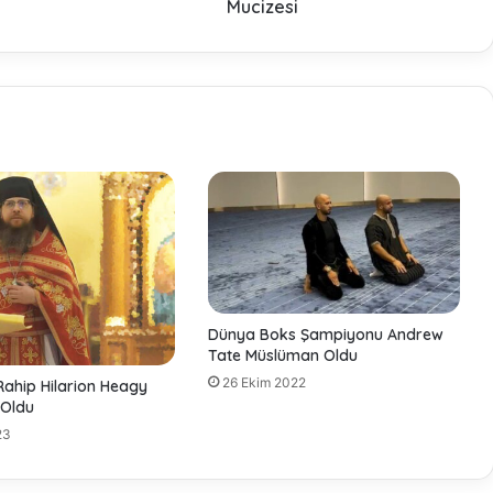
l
Mucizesi
e
S
o
k
a
k
S
o
h
b
e
t
i
:
Dünya Boks Şampiyonu Andrew
K
Tate Müslüman Oldu
u
26 Ekim 2022
Rahip Hilarion Heagy
r
Oldu
a
23
n
M
u