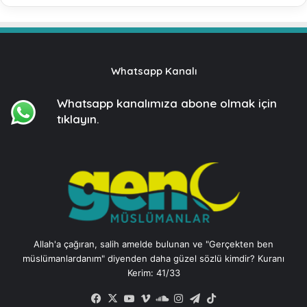
Whatsapp Kanalı
Whatsapp kanalımıza
abone olmak için
tıklayın.
Allah'a çağıran, salih amelde bulunan ve "Gerçekten ben
müslümanlardanım" diyenden daha güzel sözlü kimdir? Kuranı
Kerim: 41/33
Facebook
X
YouTube
Vimeo
SoundCloud
Instagram
Telegram
TikTok