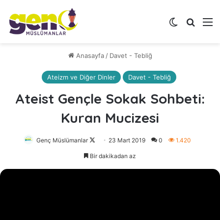
Dış görünü
Arama 
M
Anasayfa
/
Davet - Tebliğ
Ateizm ve Diğer Dinler
Davet - Tebliğ
Ateist Gençle Sokak Sohbeti:
Kuran Mucizesi
Genç Müslümanlar
Follow
23 Mart 2019
0
1.420
on
Bir dakikadan az
X