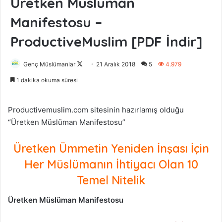
Üretken Müslüman
Manifestosu –
ProductiveMuslim [PDF İndir]
Genç Müslümanlar
F
21 Aralık 2018
5
4.979
o
1 dakika okuma süresi
l
l
Productivemuslim.com sitesinin hazırlamış olduğu
o
“Üretken Müslüman Manifestosu”
w
o
Üretken Ümmetin Yeniden İnşası İçin
n
X
Her Müslümanın İhtiyacı Olan 10
Temel Nitelik
Üretken Müslüman Manifestosu