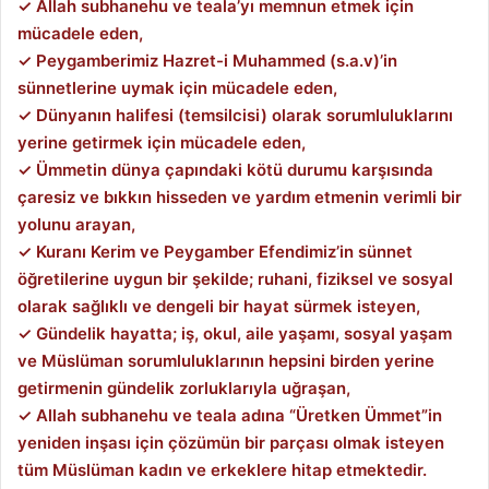
✓
Allah subhanehu ve teala’yı memnun etmek için
mücadele eden,
✓
Peygamberimiz Hazret-i Muhammed (s.a.v)’in
sünnetlerine uymak için mücadele eden,
✓
Dünyanın halifesi (temsilcisi) olarak sorumluluklarını
yerine getirmek için mücadele eden,
✓
Ümmetin dünya çapındaki kötü durumu karşısında
çaresiz ve bıkkın hisseden ve yardım etmenin verimli bir
yolunu arayan,
✓
Kuranı Kerim ve Peygamber Efendimiz’in sünnet
öğretilerine uygun bir şekilde; ruhani, fiziksel ve sosyal
olarak sağlıklı ve dengeli bir hayat sürmek isteyen,
✓
Gündelik hayatta; iş, okul, aile yaşamı, sosyal yaşam
ve Müslüman sorumluluklarının hepsini birden yerine
getirmenin gündelik zorluklarıyla uğraşan,
✓
Allah subhanehu ve teala adına “Üretken Ümmet”in
yeniden inşası için çözümün bir parçası olmak isteyen
tüm Müslüman kadın ve erkeklere hitap etmektedir.