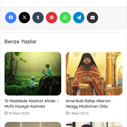
Facebook
X
Tumblr
Pinterest
WhatsApp
Telegram
E-Posta ile paylaş
Benze Yazılar
10 Maddede Nasihat Ahlakı –
Amerikalı Rahip Hilarion
Mufti Hüseyin Kamani
Heagy Müslüman Oldu
16 Mart 2024
1 Mart 2023