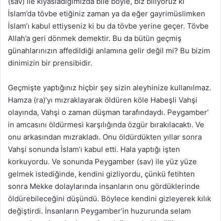
(sav) ile kıyasladığımızda bile böyle, biz biliyoruz ki
İslam’da tövbe etiğiniz zaman ya da eğer gayrimüslimken
İslam’ı kabul ettiyseniz ki bu da tövbe yerine geçer. Tövbe
Allah’a geri dönmek demektir. Bu da bütün geçmiş
günahlarınızın affedildiği anlamına gelir değil mi? Bu bizim
dinimizin bir prensibidir.
Geçmişte yaptığınız hiçbir şey sizin aleyhinize kullanılmaz.
Hamza (ra)’yı mızraklayarak öldüren köle Habeşli Vahşi
olayında, Vahşi o zaman düşman tarafındaydı. Peygamber’
in amcasını öldürmesi karşılığında özgür bırakılacaktı. Ve
onu arkasından mızrakladı. Onu öldürdükten yıllar sonra
Vahşi sonunda İslam’ı kabul etti. Hala yaptığı işten
korkuyordu. Ve sonunda Peygamber (sav) ile yüz yüze
gelmek istediğinde, kendini gizliyordu, çünkü fetihten
sonra Mekke dolaylarında insanların onu gördüklerinde
öldürebileceğini düşündü. Böylece kendini gizleyerek kılık
değiştirdi. İnsanların Peygamber’in huzurunda selam