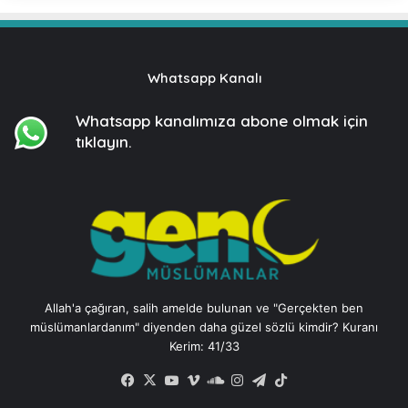
Whatsapp Kanalı
Whatsapp kanalımıza
abone olmak için
tıklayın.
Allah'a çağıran, salih amelde bulunan ve "Gerçekten ben
müslümanlardanım" diyenden daha güzel sözlü kimdir? Kuranı
Kerim: 41/33
Facebook
X
YouTube
Vimeo
SoundCloud
Instagram
Telegram
TikTok