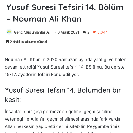
Yusuf Suresi Tefsiri 14. Bölüm
– Nouman Ali Khan
Genç Müslümanlar
F
6 Aralık 2021
2
3.044
o
2 dakika okuma süresi
l
l
Nouman Ali Khan’ın 2020 Ramazan ayında yaptığı ve halen
o
devam ettirdiği Yusuf Suresi tefsiri 14. Bölümü. Bu derste
w
15-17. ayetlerin tefsiri konu ediliyor.
o
n
Yusuf Suresi Tefsiri 14. Bölümden bir
X
kesit:
İnsanların bir şeyi görmezden gelme, geçmişi silme
yeteneği ile Allah’ın geçmişi silmesi arasında fark vardır.
Allah herkesin yapıp ettiklerini silebilir. Peygamberimiz