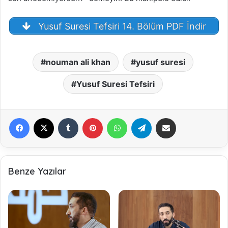
Yusuf Suresi Tefsiri 14. Bölüm PDF İndir
nouman ali khan
yusuf suresi
Yusuf Suresi Tefsiri
Facebook
X
Tumblr
Pinterest
WhatsApp
Telegram
E-Posta ile paylaş
Benze Yazılar