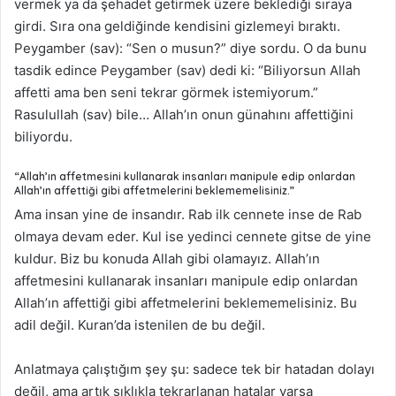
vermek ya da şehadet getirmek üzere beklediği sıraya
girdi. Sıra ona geldiğinde kendisini gizlemeyi bıraktı.
Peygamber (sav): “Sen o musun?” diye sordu. O da bunu
tasdik edince Peygamber (sav) dedi ki: “Biliyorsun Allah
affetti ama ben seni tekrar görmek istemiyorum.”
Rasulullah (sav) bile… Allah’ın onun günahını affettiğini
biliyordu.
“Allah’ın affetmesini kullanarak insanları manipule edip onlardan
Allah’ın affettiği gibi affetmelerini beklememelisiniz.”
Ama insan yine de insandır. Rab ilk cennete inse de Rab
olmaya devam eder. Kul ise yedinci cennete gitse de yine
kuldur. Biz bu konuda Allah gibi olamayız. Allah’ın
affetmesini kullanarak insanları manipule edip onlardan
Allah’ın affettiği gibi affetmelerini beklememelisiniz. Bu
adil değil. Kuran’da istenilen de bu değil.
Anlatmaya çalıştığım şey şu: sadece tek bir hatadan dolayı
değil, ama artık sıklıkla tekrarlanan hatalar varsa