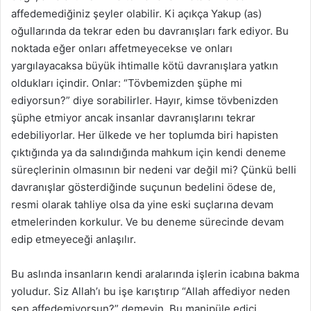
affedemediğiniz şeyler olabilir. Ki açıkça Yakup (as)
oğullarında da tekrar eden bu davranışları fark ediyor. Bu
noktada eğer onları affetmeyecekse ve onları
yargılayacaksa büyük ihtimalle kötü davranışlara yatkın
oldukları içindir. Onlar: “Tövbemizden şüphe mi
ediyorsun?” diye sorabilirler. Hayır, kimse tövbenizden
şüphe etmiyor ancak insanlar davranışlarını tekrar
edebiliyorlar. Her ülkede ve her toplumda biri hapisten
çıktığında ya da salındığında mahkum için kendi deneme
süreçlerinin olmasının bir nedeni var değil mi? Çünkü belli
davranışlar gösterdiğinde suçunun bedelini ödese de,
resmi olarak tahliye olsa da yine eski suçlarına devam
etmelerinden korkulur. Ve bu deneme sürecinde devam
edip etmeyeceği anlaşılır.
Bu aslında insanların kendi aralarında işlerin icabına bakma
yoludur. Siz Allah’ı bu işe karıştırıp “Allah affediyor neden
sen affedemiyorsun?” demeyin. Bu manipüle edici.