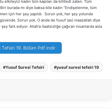
 etkileyici kadın tüm kapıları da kilitledi zaten. Tüm
i. Biri burada mı diye baksa bile kadın “Endişelenme, tüm
etmen için her şey yapıldı. Sorun yok, her şey yolunda
güvende. Sorun yok. O anda da Yusuf (as) maazallah diye
Arapça ile Rap’i
 şey fark ediyor. Allah’a itaatsizliğe çağıran insanlarda asla
uran genç yetenek:
Bakara Suresi Tefsiri -
 Salam
Nouman Ali Khan
 Tefsiri 19. Bölüm Pdf indir
Yusuf Suresi Tefsiri
yusuf suresi tefsiri 19