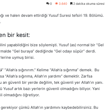
0
3.640
2 dakika okuma süresi
 ve halen devam ettirdiği Yusuf Suresi tefsiri 19. Bölümü.
.
n bir kesit:
ilini yapabildiğini bize söylemişti. Yusuf (as) normal bir “Gel
Normalde “Gel buraya” dediğinde “Gel odayı süpür” derdi.
lerine uymuş birisi.
a “Allah’a sığınma, Allah’ın yardımı” demektir. Zarfsa
n güvenli bir yerde değilim, tek güvenli yer Allah’ın yanı.
Yusuf artık bazı yerlerin güvenli olmadığını biliyor. Yani
li olmadığını öğretiyor.
z gerekiyor çünkü Allah’ın yardımını kaybedebilirsiniz. Bu