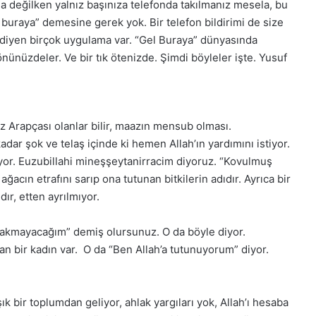
da değilken yalnız başınıza telefonda takılmanız mesela, bu
l buraya” demesine gerek yok. Bir telefon bildirimi de size
 diyen birçok uygulama var. “Gel Buraya” dünyasında
nünüzdeler. Ve bir tık ötenizde. Şimdi böyleler işte. Yusuf
az Arapçası olanlar bilir, maazın mensub olması.
dar şok ve telaş içinde ki hemen Allah’ın yardımını istiyor.
iyor. Euzubillahi mineşşeytanirracim diyoruz. “Kovulmuş
ğacın etrafını sarıp ona tutunan bitkilerin adıdır. Ayrıca bir
ır, etten ayrılmıyor.
ırakmayacağım” demiş olursunuz. O da böyle diyor.
n bir kadın var. O da “Ben Allah’a tutunuyorum” diyor.
k bir toplumdan geliyor, ahlak yargıları yok, Allah’ı hesaba