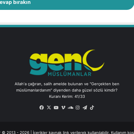
evap bırakın
Allah'a çağıran, salih amelde bulunan ve "Gerçekten ben
müslümanlardanım" diyenden daha güzel sözlü kimdir?
Kuranı Kerim: 41/33
Facebook
X
YouTube
Vimeo
SoundCloud
Instagram
Telegram
TikTok
 2013 - 2026 | İçerikler kaynak link verilerek kullanılabilir.
Kullanım koşul