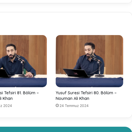
r
l
a
r
-
İ
b
n
u
l
C
e
v
z
i
i Tefsiri 81. Bölüm –
Yusuf Suresi Tefsiri 80. Bölüm –
i Khan
Nouman Ali Khan
z 2024
24 Temmuz 2024