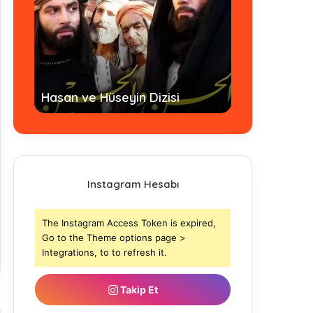
Hz. Ömer Dizi
Hasan ve Hüseyin Dizisi
- Tamamı
Instagram Hesabı
The Instagram Access Token is expired,
Go to the Theme options page >
Integrations, to to refresh it.
Takip Et