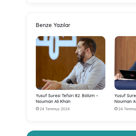
e
S
e
b
Benze Yazılar
a
t
E
d
e
m
i
y
o
r
u
Yusuf Suresi Tefsiri 82. Bölüm –
Yusuf Sures
m
Nouman Ali Khan
Nouman Al
!
24 Temmuz 2024
24 Temmu
"