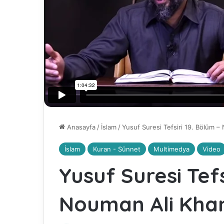
Anasayfa
/
İslam
/
Yusuf Suresi Tefsiri 19. Bölüm –
İslam
Kuran - Sünnet
Multimedya
Video
Yusuf Suresi Tefs
Nouman Ali Kha