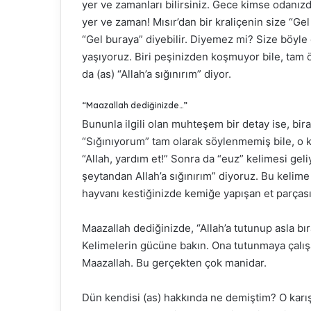
yer ve zamanları bilirsiniz. Gece kimse odanız
yer ve zaman! Mısır’dan bir kraliçenin size “Ge
“Gel buraya” diyebilir. Diyemez mi? Size böyle
yaşıyoruz. Biri peşinizden koşmuyor bile, tam ö
da (as) “Allah’a sığınırım” diyor.
“Maazallah dediğinizde…”
Bununla ilgili olan muhteşem bir detay ise, bir
“Sığınıyorum” tam olarak söylenmemiş bile, o ka
“Allah, yardım et!” Sonra da “euz” kelimesi gel
şeytandan Allah’a sığınırım” diyoruz. Bu kelime a
hayvanı kestiğinizde kemiğe yapışan et parçasıd
Maazallah dediğinizde, “Allah’a tutunup asla b
Kelimelerin gücüne bakın. Ona tutunmaya çalışa
Maazallah. Bu gerçekten çok manidar.
Dün kendisi (as) hakkında ne demiştim? O karışı