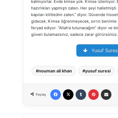
katmıyorlar. Evde kimse yok. Kimse izlemiyor. Bu
hazırlıkları yapmıştı zaten. Her şeyi halletmişt
kapıları kilitledim zaten.” diyor. Güvende hiss
gidecek. Kimse öğrenmeyecek, sırrın benimle 
Fasih 
feryad ediyor. “Allah’a tutunacağım” diyor ve bir
buluşt
güven bulamazsınız, sadece zarar görürsünüz.
Abdou
Yusuf Suresi
nouman ali khan
yusuf suresi
Facebook
X
Tumblr
Pinterest
E-Posta ile paylaş
Paylaş