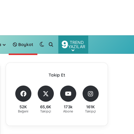
9
TREND
Dış görünümü değiştir
Arama yap ...
a
Boykot
YAZILAR
Takip Et
52K
65,6K
173k
161K
Beğeni
Takipçi
Abone
Takipçi