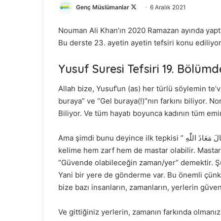
Genç Müslümanlar
F
6 Aralık 2021
o
Nouman Ali Khan’ın 2020 Ramazan ayında yaptığı
l
Bu derste 23. ayetin ayetin tefsiri konu ediliyor
l
o
Yusuf Suresi Tefsiri 19. Bölümde
w
o
Allah bize, Yusuf’un (as) her türlü söylemin te’v
n
buraya” ve “Gel buraya(!)”nın farkını biliyor. 
X
Biliyor. Ve tüm hayatı boyunca kadının tüm emir
Ama şimdi bunu deyince ilk tepkisi ” قَالَ مَعَاذَ اللّٰهِ” “Allah’a sığınırım.” Kelime “Allah’a sığınma” demek. Bu
kelime hem zarf hem de mastar olabilir. Mastars
“Güvende olabileceğin zaman/yer” demektir. Şu a
Yani bir yere de gönderme var. Bu önemli çünkü 
bize bazı insanların, zamanların, yerlerin güven
Ve gittiğiniz yerlerin, zamanın farkında olmanı