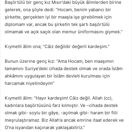
Başörtülü bir genç kız Mısır’daki büyük âlimlerden birine
gelerek, ona şöyle dedi: “Hocam, benim yabancı bir
şirkette, gerçekten iyi bir maaşla işe girebilmek için
diplomam var, ancak bu şirketin tek şartı başörtülü
olmamak ve açık saçık olan memur üniformasını giymek.”
Kıymetli âlim ona; “Câiz değildir değerli kardeşim.”
Bunun üzerine genç kız: “Ama Hocam, ben maaşımın
tamamını Suriye’deki cihada destek olmak ve orada İslâm
ahkâmını uygulayan bir İslâm devleti kurulması için
harcamak niyetindeyim”
Kıymetli âlim: “Hayır kardeşim! Câiz değil. Allah (cc),
kadınlara başörtüsünü farz kılmıştır. Ve –cihada destek
olmak gibi- soylu bir gâye, -açılmak gibi- haram bir fiili
meşrulaştıramaz. Biz Allah’a ancak emrine itaat ederek ve
O’na isyandan kaçınarak yaklaşabiliriz.”