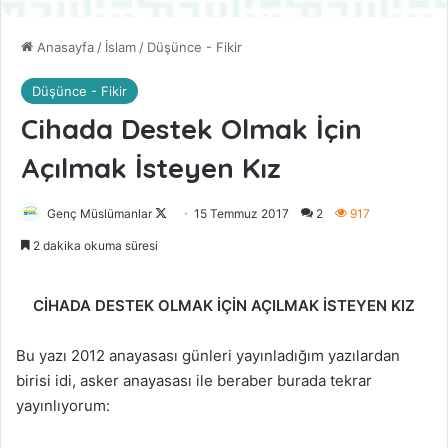
Anasayfa
/
İslam
/
Düşünce - Fikir
Düşünce - Fikir
Cihada Destek Olmak İçin
Açılmak İsteyen Kız
Genç Müslümanlar
F
15 Temmuz 2017
2
917
o
2 dakika okuma süresi
l
l
CİHADA DESTEK OLMAK İÇİN AÇILMAK İSTEYEN KIZ
o
w
Bu yazı 2012 anayasası günleri yayınladığım yazılardan
o
birisi idi, asker anayasası ile beraber burada tekrar
n
yayınlıyorum:
X