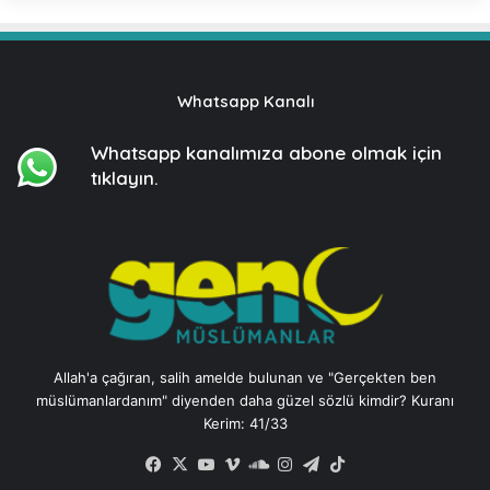
Whatsapp Kanalı
Whatsapp kanalımıza
abone olmak için
tıklayın.
Allah'a çağıran, salih amelde bulunan ve "Gerçekten ben
müslümanlardanım" diyenden daha güzel sözlü kimdir? Kuranı
Kerim: 41/33
Facebook
X
YouTube
Vimeo
SoundCloud
Instagram
Telegram
TikTok