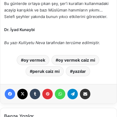
Bu günlerde ortaya çıkan şey, şer’i kuralları kullanmadaki
acayip karışıklık ve bazı Müslüman hanımların yıkımı…
Selefi şeyhler yakında bunun yıkıcı etkilerini görecekler.
Dr. İyad Kunaybi
Bu yazı Kulliyetu Neva tarafından tercüme edilmiştir.
oy vermek
oy vermek caiz mi
peruk caiz mi
yazılar
Facebook
X
Tumblr
Pinterest
WhatsApp
Telegram
E-Posta ile paylaş
Benze Yazılar