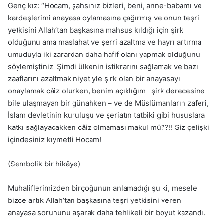
Genç kız: “Hocam, şahsınız bizleri, beni, anne-babamı ve
kardeşlerimi anayasa oylamasına çağırmış ve onun teşri
yetkisini Allah’tan başkasına mahsus kıldığı için şirk
olduğunu ama maslahat ve şerri azaltma ve hayrı artırma
umuduyla iki zarardan daha hafif olanı yapmak olduğunu
söylemiştiniz. Şimdi ülkenin istikrarını sağlamak ve bazı
zaaflarını azaltmak niyetiyle şirk olan bir anayasayı
onaylamak câiz olurken, benim açıklığım –şirk derecesine
bile ulaşmayan bir günahken – ve de Müslümanların zaferi,
İslam devletinin kuruluşu ve şeriatın tatbiki gibi hususlara
katkı sağlayacakken câiz olmaması makul mü??!! Siz çelişki
içindesiniz kıymetli Hocam!
(Sembolik bir hikâye)
Muhaliflerimizden birçoğunun anlamadığı şu ki, mesele
bizce artık Allah’tan başkasına teşri yetkisini veren
anayasa sorununu aşarak daha tehlikeli bir boyut kazandı.