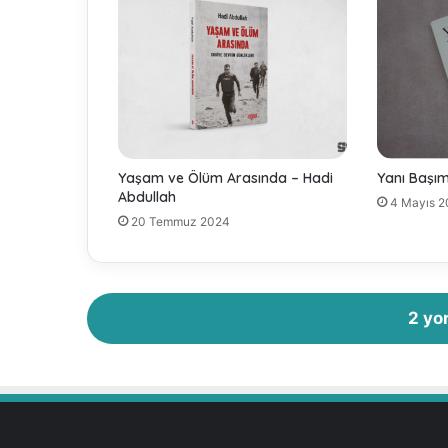
-
Ö
m
e
r
S
ü
l
Yaşam ve Ölüm Arasında – Hadi
Yanı Başı
e
Abdullah
4 Mayıs 
y
20 Temmuz 2024
m
a
n
2 yo