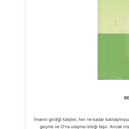
Fasih 
buluşt
Abdou
B
İmanın girdiği kalpler, her ne kadar katılaşmışsa
geçme ve O’na ulaşma isteği taşır. Ancak in