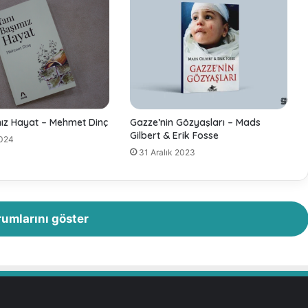
N
o
u
m
a
n
A
l
mız Hayat – Mehmet Dinç
Gazze’nin Gözyaşları – Mads
i
Gilbert & Erik Fosse
2024
K
31 Aralık 2023
h
a
n
rumlarını göster