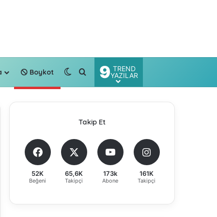
9
TREND
Dış görünümü değiştir
Arama yap ...
a
Boykot
YAZILAR
Takip Et
52K
65,6K
173k
161K
Beğeni
Takipçi
Abone
Takipçi