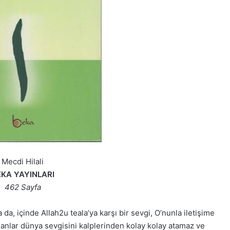
Arapça ile Rap’i
uran genç yetenek:
Bakara Suresi Tefsiri -
 Salam
Nouman Ali Khan
Mecdi Hilali
EKA YAYINLARI
462 Sayfa
 da, içinde Allah2u teala’ya karşı bir sevgi, O’nunla iletişime
sanlar dünya sevgisini kalplerinden kolay kolay atamaz ve