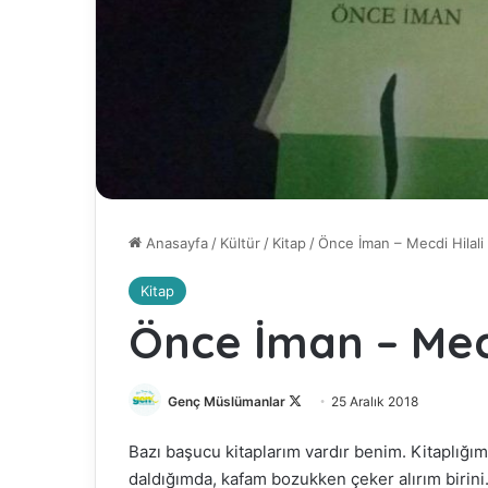
Anasayfa
/
Kültür
/
Kitap
/
Önce İman – Mecdi Hilali
Kitap
Önce İman – Mecd
Genç Müslümanlar
F
25 Aralık 2018
o
Bazı başucu kitaplarım vardır benim. Kitaplığ
l
daldığımda, kafam bozukken çeker alırım birini
l