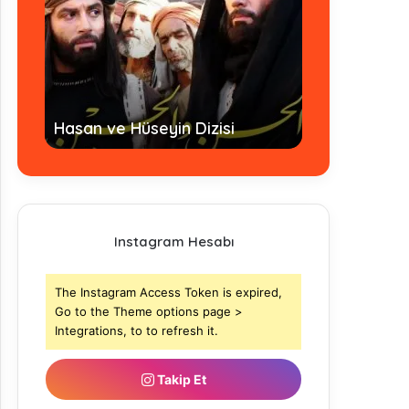
Hz. Ömer Dizi
Hasan ve Hüseyin Dizisi
- Tamamı
Instagram Hesabı
The Instagram Access Token is expired,
Go to the Theme options page >
Integrations, to to refresh it.
Takip Et