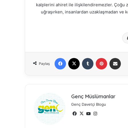
kalplerini ahiret ile ilişkilendiremezler. Çoğu 
uğraşırken, insanlardan uzaklaşmadan ve ke
Facebook
X
Tumblr
Pinterest
E-Posta ile paylaş
Paylaş
Genç Müslümanlar
Genç Davetçi Blogu
Fa
X
Yo
Ins
ce
uT
tag
bo
ub
ra