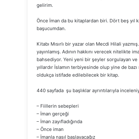
gelirim.
o
w
o
Önce İman da bu kitaplardan biri. Dört beş yıl
n
başucumdan.
X
Kitabı Mısırlı bir yazar olan Mecdi Hilali yazm
yayınlamış. Adının hakkını verecek nitelikte i
bahsediyor. Yeni yeni bir şeyler sorgulayan ve İ
yıllardır İslamın terbiyesinde olup yine de baz
oldukça istifade edilebilecek bir kitap.
440 sayfada şu başlıklar ayrıntılarıyla inceleni
– Fiillerin sebepleri
– İman gerçeği
– İman zayıfladığında
– Önce iman
– İmanla nasıl başlayacağız