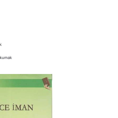
k
 okumak