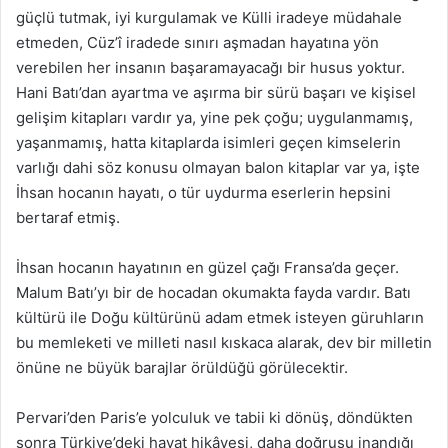
güçlü tutmak, iyi kurgulamak ve Külli iradeye müdahale
etmeden, Cüz’î iradede sınırı aşmadan hayatına yön
verebilen her insanın başaramayacağı bir husus yoktur.
Hani Batı’dan ayartma ve aşırma bir sürü başarı ve kişisel
gelişim kitapları vardır ya, yine pek çoğu; uygulanmamış,
yaşanmamış, hatta kitaplarda isimleri geçen kimselerin
varlığı dahi söz konusu olmayan balon kitaplar var ya, işte
İhsan hocanın hayatı, o tür uydurma eserlerin hepsini
bertaraf etmiş.
İhsan hocanın hayatının en güzel çağı Fransa’da geçer.
Malum Batı’yı bir de hocadan okumakta fayda vardır. Batı
kültürü ile Doğu kültürünü adam etmek isteyen güruhların
bu memleketi ve milleti nasıl kıskaca alarak, dev bir milletin
önüne ne büyük barajlar örüldüğü görülecektir.
Pervari’den Paris’e yolculuk ve tabii ki dönüş, döndükten
sonra Türkiye’deki hayat hikâyesi, daha doğrusu inandığı