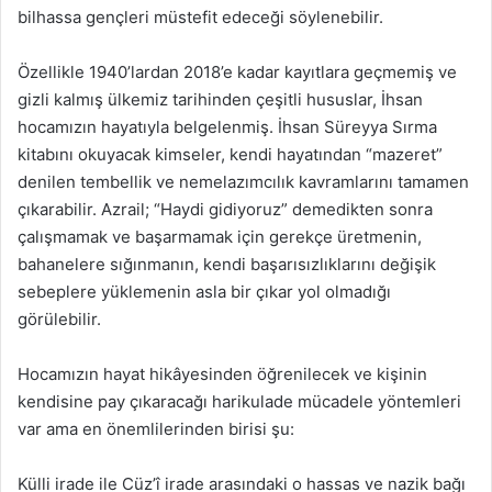
bilhassa gençleri müstefit edeceği söylenebilir.
Özellikle 1940’lardan 2018’e kadar kayıtlara geçmemiş ve
gizli kalmış ülkemiz tarihinden çeşitli hususlar, İhsan
hocamızın hayatıyla belgelenmiş. İhsan Süreyya Sırma
kitabını okuyacak kimseler, kendi hayatından “mazeret”
denilen tembellik ve nemelazımcılık kavramlarını tamamen
çıkarabilir. Azrail; “Haydi gidiyoruz” demedikten sonra
çalışmamak ve başarmamak için gerekçe üretmenin,
bahanelere sığınmanın, kendi başarısızlıklarını değişik
sebeplere yüklemenin asla bir çıkar yol olmadığı
görülebilir.
Hocamızın hayat hikâyesinden öğrenilecek ve kişinin
kendisine pay çıkaracağı harikulade mücadele yöntemleri
var ama en önemlilerinden birisi şu:
Külli irade ile Cüz’î irade arasındaki o hassas ve nazik bağı