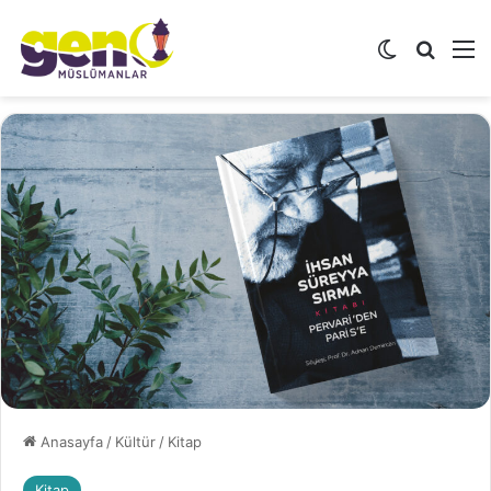
Dış görünü
Arama 
M
Anasayfa
/
Kültür
/
Kitap
Kitap