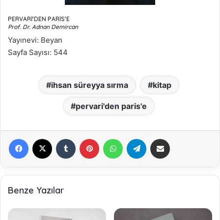
PERVARİ’DEN PARİS’E
Prof. Dr. Adnan Demircan
Yayınevi: Beyan
Sayfa Sayısı: 544
ihsan süreyya sırma
kitap
pervari'den paris'e
Facebook
X
Tumblr
Pinterest
WhatsApp
Telegram
E-Posta ile paylaş
Benze Yazılar