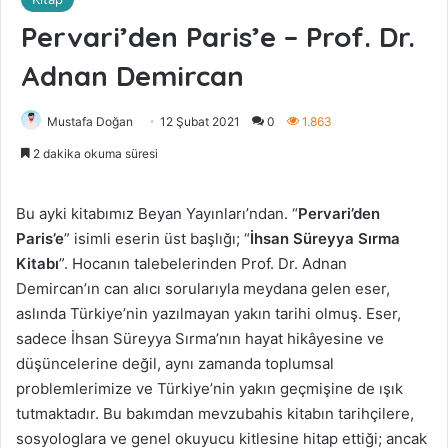
Pervari’den Paris’e – Prof. Dr.
Adnan Demircan
Mustafa Doğan
12 Şubat 2021
0
1.863
2 dakika okuma süresi
Bu ayki kitabımız Beyan Yayınları’ndan. “
Pervari’den
Paris’e
” isimli eserin üst başlığı; “
İhsan Süreyya Sırma
Kitabı
”. Hocanın talebelerinden Prof. Dr. Adnan
Demircan’ın can alıcı sorularıyla meydana gelen eser,
aslında Türkiye’nin yazılmayan yakın tarihi olmuş. Eser,
sadece İhsan Süreyya Sırma’nın hayat hikâyesine ve
düşüncelerine değil, aynı zamanda toplumsal
problemlerimize ve Türkiye’nin yakın geçmişine de ışık
tutmaktadır. Bu bakımdan mevzubahis kitabın tarihçilere,
sosyologlara ve genel okuyucu kitlesine hitap ettiği; ancak