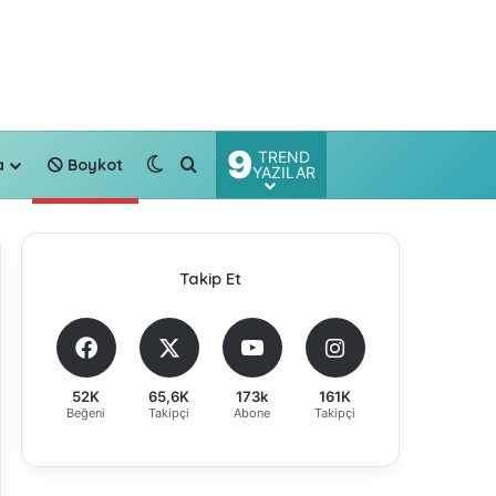
9
TREND
Dış görünümü değiştir
Arama yap ...
a
Boykot
YAZILAR
Takip Et
52K
65,6K
173k
161K
Beğeni
Takipçi
Abone
Takipçi