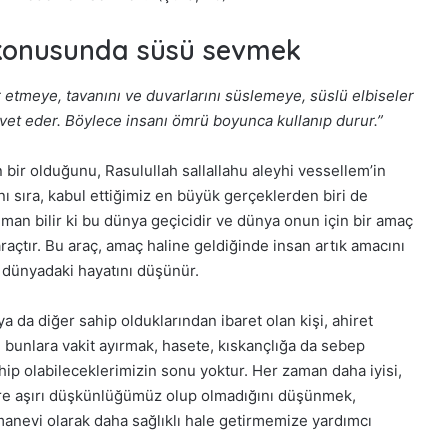
ı konusunda süsü sevmek
 etmeye, tavanını ve duvarlarını süslemeye, süslü elbiseler
et eder. Böylece insanı ömrü boyunca kullanıp durur.”
ın bir olduğunu, Rasulullah sallallahu aleyhi vessellem’in
ı sıra, kabul ettiğimiz en büyük gerçeklerden biri de
an bilir ki bu dünya geçicidir ve dünya onun için bir amaç
raçtır. Bu araç, amaç haline geldiğinde insan artık amacını
 dünyadaki hayatını düşünür.
a da diğer sahip olduklarından ibaret olan kişi, ahiret
e bunlara vakit ayırmak, hasete, kıskançlığa da sebep
ip olabileceklerimizin sonu yoktur. Her zaman daha iyisi,
lere aşırı düşkünlüğümüz olup olmadığını düşünmek,
manevi olarak daha sağlıklı hale getirmemize yardımcı