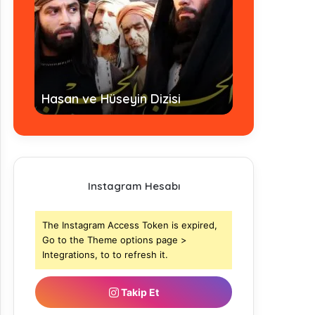
Hz. Ömer Dizi
Hasan ve Hüseyin Dizisi
- Tamamı
Instagram Hesabı
The Instagram Access Token is expired,
Go to the Theme options page >
Integrations, to to refresh it.
Takip Et