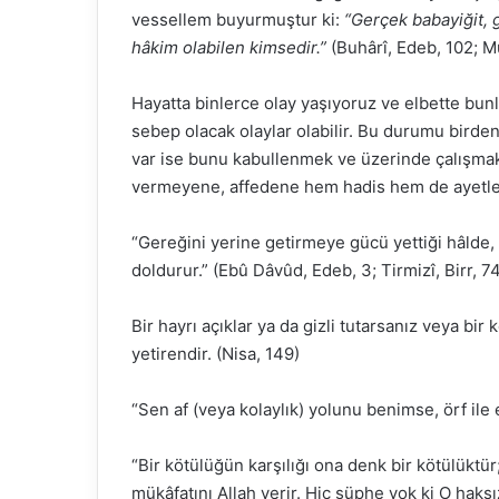
vessellem buyurmuştur ki:
“Gerçek babayiğit, 
hâkim olabilen kimsedir.”
(Buhârî, Edeb, 102; Mü
Hayatta binlerce olay yaşıyoruz ve elbette b
sebep olacak olaylar olabilir. Bu durumu birde
var ise bunu kabullenmek ve üzerinde çalışmaktı
vermeyene, affedene hem hadis hem de ayetler
“Gereğini yerine getirmeye gücü yettiği hâlde,
doldurur.” (Ebû Dâvûd, Edeb, 3; Tirmizî, Birr, 7
Bir hayrı açıklar ya da gizli tutarsanız veya bir
yetirendir. (Nisa, 149)
“Sen af (veya kolaylık) yolunu benimse, örf ile 
“Bir kötülüğün karşılığı ona denk bir kötülüktü
mükâfatını Allah verir. Hiç şüphe yok ki O haks