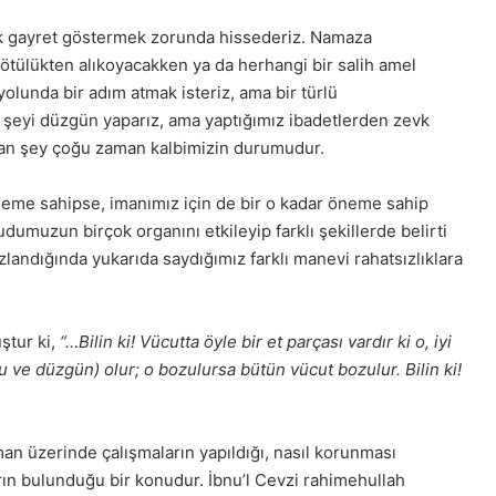
ük gayret göstermek zorunda hissederiz. Namaza
kötülükten alıkoyacakken ya da herhangi bir salih amel
yolunda bir adım atmak isteriz, ama bir türlü
 şeyi düzgün yaparız, ama yaptığımız ibadetlerden zevk
lan şey çoğu zaman kalbimizin durumudur.
neme sahipse, imanımız için de bir o kadar öneme sahip
umuzun birçok organını etkileyip farklı şekillerde belirti
zlandığında yukarıda saydığımız farklı manevi rahatsızlıklara
ştur ki,
“…Bilin ki! Vücutta öyle bir et parçası vardır ki o, iyi
 ve düzgün) olur; o bozulursa bütün vücut bozulur. Bilin ki!
n üzerinde çalışmaların yapıldığı, nasıl korunması
arın bulunduğu bir konudur. İbnu’l Cevzi rahimehullah