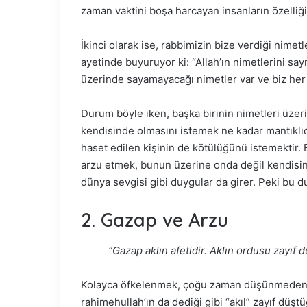
zaman vaktini boşa harcayan insanların özelliği
İkinci olarak ise, rabbimizin bize verdiği nime
ayetinde buyuruyor ki: “Allah’ın nimetlerini say
üzerinde sayamayacağı nimetler var ve biz her
Durum böyle iken, başka birinin nimetleri üzer
kendisinde olmasını istemek ne kadar mantıklıd
haset edilen kişinin de kötülüğünü istemektir.
arzu etmek, bunun üzerine onda değil kendisinde
dünya sevgisi gibi duygular da girer. Peki bu 
2. Gazap ve Arzu
“Gazap aklın afetidir. Aklın ordusu zayı
Kolayca öfkelenmek, çoğu zaman düşünmeden yap
rahimehullah’ın da dediği gibi “akıl” zayıf düşt