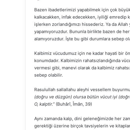
Bazen ibadetlerimizi yapabilmek için çok büy
kalkacakken, infak edecekken, iyiliği emredip 
işlerken zorlandığımızı hissederiz. Ya da Allah 
yapamıyoruzdur. Bununla birlikte bazen de her
alamıyoruzdur. İşte bu gibi durumlara sebep o
Kalbimiz vücudumuz için ne kadar hayati bir ö
konumdadır. Kalbimizin rahatsızlandığında vücud
vermesi gibi, manevi olarak da kalbimiz rahatsı
sebep olabilir.
Rasulullah sallallahu aleyhi vessellem buyurmu
(doğru ve düzgün) olursa bütün vücut iyi (doğru
O, kalptir.”
(Buhârî, Îmân, 39)
Aynı zamanda kalp, dini geleneğimizde her zama
gerektiği üzerine birçok tavsiyelerin ve kitapl