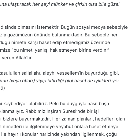
suna ulaştıracak her şeyi münker ve çirkin olsa bile güzel
ndisinde olmasını istemektir. Bugün sosyal medya sebebiyle
Arapça ile Rap’i
fazla gözümüzün önünde bulunmaktadır. Bu sebeple her
uran genç yetenek:
Bakara Suresi Tefsiri -
olduğu nimete karşı haset edip etmediğimiz üzerinde
 Salam
Nouman Ali Khan
mize “bu nimeti yanlış, hak etmeyen birine verdin.”
veren Allah’tır.
Rasulullah sallallahu aleyhi vessellem’in buyurduğu gibi,
u (veya otları) yiyip bitirdiği gibi haset de iyilikleri yer
22)
ni kaybediyor olabiliriz. Peki bu duyguyla nasıl başa
lanmalıyız. Rabbimiz İnşirah Suresi’nde bir işi
 bizlere buyurmaktadır. Her zaman planları, hedefleri olan
n nimetleri ile ilgilenmeye veyahut onlara haset etmeye
 ile hayırlı konular haricinde yakından ilgilenmek, çoğu