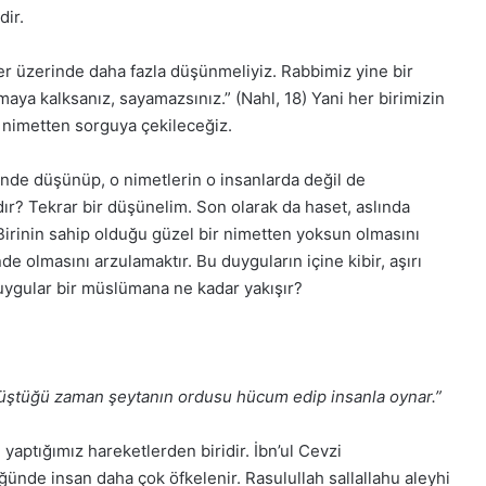
dir.
tler üzerinde daha fazla düşünmeliyiz. Rabbimiz yine bir
maya kalksanız, sayamazsınız.” (Nahl, 18) Yani her birimizin
 nimetten sorguya çekileceğiz.
inde düşünüp, o nimetlerin o insanlarda değil de
ır? Tekrar bir düşünelim. Son olarak da haset, aslında
 Birinin sahip olduğu güzel bir nimetten yoksun olmasını
 olmasını arzulamaktır. Bu duyguların içine kibir, aşırı
duygular bir müslümana ne kadar yakışır?
f düştüğü zaman şeytanın ordusu hücum edip insanla oynar.”
tığımız hareketlerden biridir. İbn’ul Cevzi
üğünde insan daha çok öfkelenir. Rasulullah sallallahu aleyhi