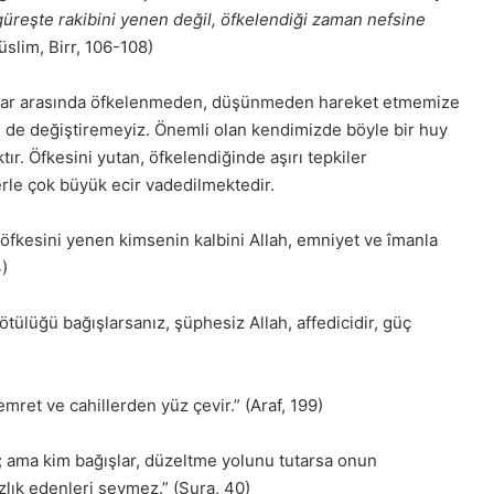
güreşte rakibini yenen değil, öfkelendiği zaman nefsine
slim, Birr, 106-108)
unlar arasında öfkelenmeden, düşünmeden hareket etmemize
n de değiştiremeyiz. Önemli olan kendimizde böyle bir huy
r. Öfkesini yutan, öfkelendiğinde aşırı tepkiler
le çok büyük ecir vadedilmektedir.
 öfkesini yenen kimsenin kalbini Allah, emniyet ve îmanla
4)
 kötülüğü bağışlarsanız, şüphesiz Allah, affedicidir, güç
emret ve cahillerden yüz çevir.” (Araf, 199)
r; ama kim bağışlar, düzeltme yolunu tutarsa onun
ızlık edenleri sevmez.” (Şura, 40)