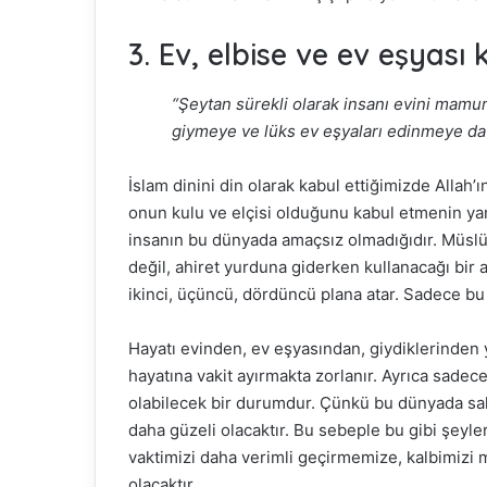
3. Ev, elbise ve ev eşyas
“Şeytan sürekli olarak insanı evini mamur
giymeye ve lüks ev eşyaları edinmeye dav
İslam dinini din olarak kabul ettiğimizde Allah’
onun kulu ve elçisi olduğunu kabul etmenin yan
insanın bu dünyada amaçsız olmadığıdır. Müslüm
değil, ahiret yurduna giderken kullanacağı bir a
ikinci, üçüncü, dördüncü plana atar. Sadece bu
Hayatı evinden, ev eşyasından, giydiklerinden y
hayatına vakit ayırmakta zorlanır. Ayrıca sadec
olabilecek bir durumdur. Çünkü bu dünyada sah
daha güzeli olacaktır. Bu sebeple bu gibi şey
vaktimizi daha verimli geçirmemize, kalbimizi 
olacaktır.