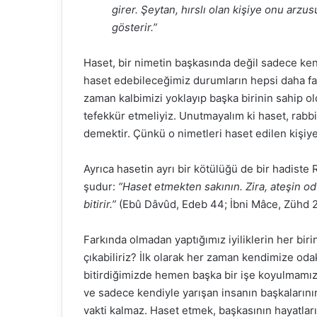
girer. Şeytan, hırslı olan kişiye onu arzu
gösterir.”
Haset, bir nimetin başkasında değil sadece ke
Fasih 
haset edebileceğimiz durumların hepsi daha 
buluşt
zaman kalbimizi yoklayıp başka birinin sahip 
Abdou
tefekkür etmeliyiz. Unutmayalım ki haset, rabbi
demektir. Çünkü o nimetleri haset edilen kişiye 
Ayrıca hasetin ayrı bir kötülüğü de bir hadiste 
şudur:
“Haset etmekten sakının. Zira, ateşin odun
bitirir.”
(Ebû Dâvûd, Edeb 44; İbni Mâce, Zühd 
Farkında olmadan yaptığımız iyiliklerin her biri
çıkabiliriz? İlk olarak her zaman kendimize odak
bitirdiğimizde hemen başka bir işe koyulmamızı
ve sadece kendiyle yarışan insanın başkalarını
vakti kalmaz. Haset etmek, başkasının hayatları