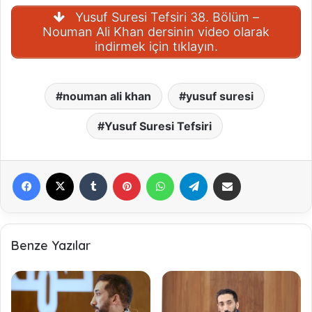
Yusuf Suresi Tefsiri 38. Bölüm –
Nouman Ali Khan dersinin video olarak
indirmek için tıklayın.
nouman ali khan
yusuf suresi
Yusuf Suresi Tefsiri
Facebook
X
Tumblr
Pinterest
WhatsApp
Telegram
E-Posta ile paylaş
Benze Yazılar