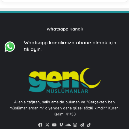
Whatsapp Kanalı
Whatsapp kanalımıza
abone olmak için
tıklayın.
Allah'a çağıran, salih amelde bulunan ve "Gerçekten ben
müslümanlardanım" diyenden daha güzel sözlü kimdir? Kuranı
Kerim: 41/33
Facebook
X
YouTube
Vimeo
SoundCloud
Instagram
Telegram
TikTok