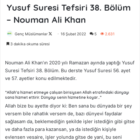
Yusuf Suresi Tefsiri 38. Bölüm
– Nouman Ali Khan
Genç Müslümanlar
F
16 Şubat 2022
5
2.631
o
3 dakika okuma süresi
l
l
Nouman Ali Khan’ın 2020 yılı Ramazan ayında yaptığı Yusuf
o
Suresi Tefsiri 38. Bölüm. Bu derste Yusuf Suresi 56. ayet
w
ve 57. ayetler konu edilmektedir.
o
n
“Allah’a hizmet etmeye çalışan birisiysen Allah etrafındaki dünyayı
X
sana hizmet ettirir. Dünyayı senin hizmetine koyar…”
Allah bize bu ayette diyor ki: Ben sana bu dünyada bir şey
versem bile rahatlık versem de, bazı dünyevi faydalar
sağlasam da, beklemediğin şekilde işler istediğin gibi gitse
ve daha fazla para kazansan, ya da istediğin kişiyle
evlensen vesaire, işler yolunda gitse de yani, bu seni