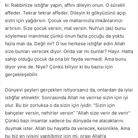
ki: Rabbinize istiğfar yapın, affını dileyin onun. O sürekli
affeder. Tekrar tekrar affeder. Dileyin ki gökyüzünü açıp
sizin için yağdırsın. Çocuk ve mallarınızla imkânlarınızı
artırsın. Size çocuk versin, mal versin. Nuh’un (as) bunu
söylemesi inanılmaz çünkü onun fazla çocuğu da yoktu
fazla malı da. Değil mi? O ise herkese istiğfar edin Allah
size bunları verecek diyor. Onda var mı bunlar? Hayır. Hatta
sahip olduğu çocuk da ona bir fayda vermedi. Ama bunu
diyor yine de. Niye? Çünkü biliyor ki bu bazısı için
gerçekleşebilir.
Dünyevi şeyleri gerçekten istiyorsanız da, onlardan da iyisi
istiğfar etmektir. Sonrasında Allah ne verirse sizin için iyi
olur. Bu bir zorluksa o da sizin için iyidir. “Sizin için
bahçeler versin, nehirler versin” “Allah size verir de verir”
Çünkü bazı insanlar sadece bu dünyada ne alacaklarını
duymak ister. Allah bu hayatta da verecek, kesinlikle. Ama
bu biz en iyisini yaptığımız için mi, orası Allah’a