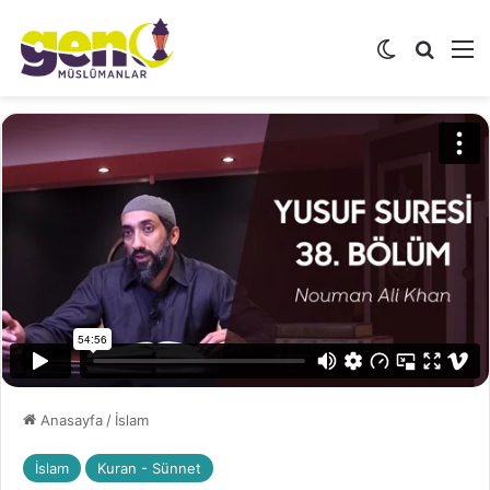
Dış görünü
Arama 
M
Anasayfa
/
İslam
İslam
Kuran - Sünnet