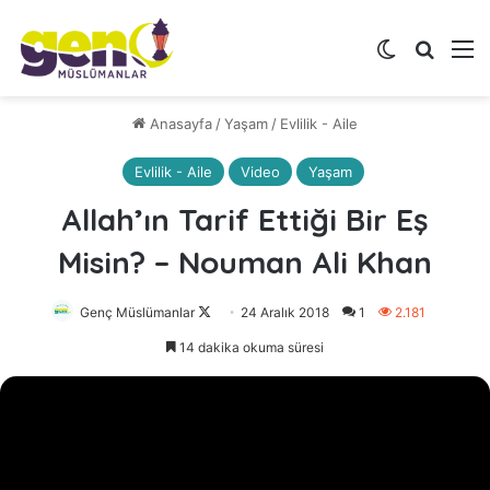
Dış görünü
Arama 
M
Anasayfa
/
Yaşam
/
Evlilik - Aile
Evlilik - Aile
Video
Yaşam
Allah’ın Tarif Ettiği Bir Eş
Misin? – Nouman Ali Khan
Genç Müslümanlar
Follow
24 Aralık 2018
1
2.181
on
14 dakika okuma süresi
X