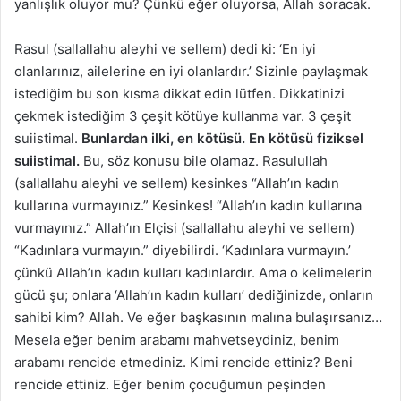
yanlışlık oluyor mu? Çünkü eğer oluyorsa, Allah soracak.
Rasul (sallallahu aleyhi ve sellem) dedi ki: ‘En iyi
olanlarınız, ailelerine en iyi olanlardır.’ Sizinle paylaşmak
istediğim bu son kısma dikkat edin lütfen. Dikkatinizi
çekmek istediğim 3 çeşit kötüye kullanma var. 3 çeşit
suiistimal.
Bunlardan ilki, en kötüsü. En kötüsü fiziksel
suiistimal.
Bu, söz konusu bile olamaz. Rasulullah
(sallallahu aleyhi ve sellem) kesinkes “Allah’ın kadın
kullarına vurmayınız.” Kesinkes! “Allah’ın kadın kullarına
vurmayınız.” Allah’ın Elçisi (sallallahu aleyhi ve sellem)
“Kadınlara vurmayın.” diyebilirdi. ‘Kadınlara vurmayın.’
çünkü Allah’ın kadın kulları kadınlardır. Ama o kelimelerin
gücü şu; onlara ‘Allah’ın kadın kulları’ dediğinizde, onların
sahibi kim? Allah. Ve eğer başkasının malına bulaşırsanız…
Mesela eğer benim arabamı mahvetseydiniz, benim
arabamı rencide etmediniz. Kimi rencide ettiniz? Beni
rencide ettiniz. Eğer benim çocuğumun peşinden