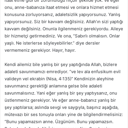
itaat etme gibi bir zorunluluğu hiçbir şekilde yok. Ve eğer
onu, anne-babanıza itaat etmesi ve onlara hizmet etmesi
konusuna zorluyorsanız, adaletsizlik yapıyorsunuz. Yanlış
yapıyorsunuz. Siz bir kavvam değilsiniz. Allah’ın sizi yaptığı
kavvam değilsiniz. Onunla ilgilenmeniz gerekiyordu. Aileye
bir hizmetçi getirmediniz. Ve ona, “Sabırlı olmalısın. Onlar
yaşlı. Ne isterlerse söyleyebilirler.” diye dersler
vermemeniz gerekiyor. Hayır, hayır.
Kendi ailemiz bile yanlış bir şey yaptığında Allah, bizlere
adaleti savunmamızı emrediyor. “ve lev ala enfusikum evil
valideyn vel ekrabin (Nisa, 4:135)” Kendinizin aleyhine
savunmanız gerektiği anlamına gelse bile adaleti
savunmalısınız. Yani eğer yanlış bir şey yaptıysanız, onu
üstlenmeniz gerekiyor. Ve eğer anne-babanız yanlış bir
şey yaptılarsa; aslında sevgi ve saygıyla, başınız aşağıda,
mütevazı bir ses tonuyla onları yine de bilgilendirmelisiniz:
“Bunu yapamazsın anne. Üzgünüm. Bunu yapamazsın.