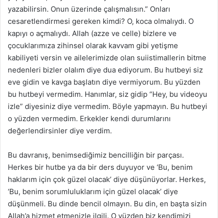
yazabilirsin. Onun üzerinde çalışmalısın.” Onları
cesaretlendirmesi gereken kimdi? O, koca olmalıydı. O
kapıyı o açmalıydı. Allah (azze ve celle) bizlere ve
çocuklarımıza zihinsel olarak kavvam gibi yetişme
kabiliyeti versin ve ailelerimizde olan suiistimallerin bitme
nedenleri bizler olalım diye dua ediyorum. Bu hutbeyi siz
eve gidin ve kavga başlatın diye vermiyorum. Bu yüzden
bu hutbeyi vermedim. Hanımlar, siz gidip “Hey, bu videoyu
izle” diyesiniz diye vermedim. Böyle yapmayın. Bu hutbeyi
o yüzden vermedim. Erkekler kendi durumlarını
değerlendirsinler diye verdim.
Bu davranış, benimsediğimiz bencilliğin bir parçası.
Herkes bir hutbe ya da bir ders duyuyor ve ‘Bu, benim
haklarım için çok güzel olacak’ diye düşünüyorlar. Herkes,
‘Bu, benim sorumluluklarım için güzel olacak’ diye
düşünmeli. Bu dinde bencil olmayın. Bu din, en başta sizin
Allah’a hizmet etmenizle ilgili. O yüzden biz kendimizi