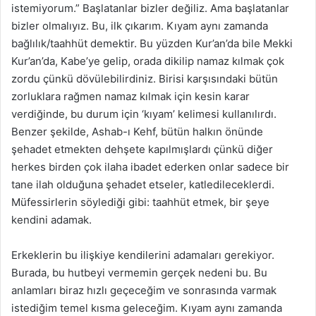
istemiyorum.” Başlatanlar bizler değiliz. Ama başlatanlar
bizler olmalıyız. Bu, ilk çıkarım. Kıyam aynı zamanda
bağlılık/taahhüt demektir. Bu yüzden Kur’an’da bile Mekki
Kur’an’da, Kabe’ye gelip, orada dikilip namaz kılmak çok
zordu çünkü dövülebilirdiniz. Birisi karşısındaki bütün
zorluklara rağmen namaz kılmak için kesin karar
verdiğinde, bu durum için ‘kıyam’ kelimesi kullanılırdı.
Benzer şekilde, Ashab-ı Kehf, bütün halkın önünde
şehadet etmekten dehşete kapılmışlardı çünkü diğer
herkes birden çok ilaha ibadet ederken onlar sadece bir
tane ilah olduğuna şehadet etseler, katledileceklerdi.
Müfessirlerin söylediği gibi: taahhüt etmek, bir şeye
kendini adamak.
Erkeklerin bu ilişkiye kendilerini adamaları gerekiyor.
Burada, bu hutbeyi vermemin gerçek nedeni bu. Bu
anlamları biraz hızlı geçeceğim ve sonrasında varmak
istediğim temel kısma geleceğim. Kıyam aynı zamanda