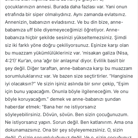
çocuklarınızın annesi. Burada daha fazlası var. Yani onun
etrafında bir siper olmalıydınız. Aynı zamanda evlatsınız.
Annenizin, babanızın evladısınız. Ve bu din bize, anne-
babamıza uff bile diyemeyeceğimizi öğretiyor. Anne-
babanıza hiçbir şekilde sesinizi yükseltemezsiniz. Şimdi
siz iki farklı yöne doğru çekiliyorsunuz. Eşinize karşı olan
bu muazzam yükümlülükleriniz var. ‘misakan galiza (Nisa,
4:21)’ Kur’an, ona ‘ağır bir anlaşma’ diyor. Evlilik basit bir
şey değil. Diğer taraftan, anne-babanıza karşı bu muazzam
sorumluluklarınız var. Ve bazen size seçtirtirler. “Hangisine
iyi olacaksın?” Ve sizin işiniz aslında bir sınır çekip, “Eşim
için bunu yapacağım. Onunla böyle ilgileneceğim. Ve onu
böyle koruyacağım.” demek ve anne-babanızı şundan
haberdar etmek: “Bana her ne istiyorsanız
söyleyebilirsiniz. Dövün, sövün. Ben sizin çocuğunuzum.
Ne istiyorsanız yapın. Sorun değil. Ben katlanırım. Ama ona
dokunamazsınız. Ona bir şey söyleyemezsiniz. O, sizin
değil. O sizin sorumluluğunuz değil. Ve o, sizin çocuğunuz