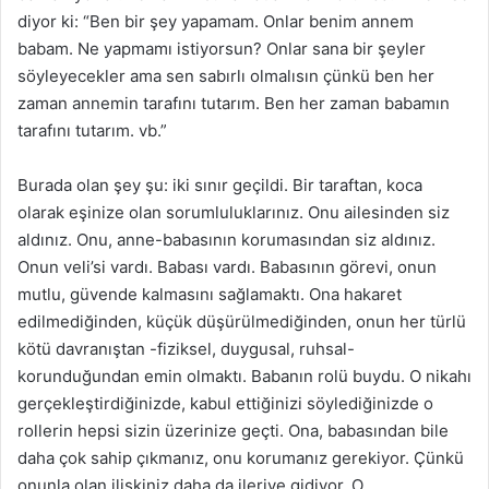
diyor ki: “Ben bir şey yapamam. Onlar benim annem
babam. Ne yapmamı istiyorsun? Onlar sana bir şeyler
söyleyecekler ama sen sabırlı olmalısın çünkü ben her
zaman annemin tarafını tutarım. Ben her zaman babamın
tarafını tutarım. vb.”
Burada olan şey şu: iki sınır geçildi. Bir taraftan, koca
olarak eşinize olan sorumluluklarınız. Onu ailesinden siz
aldınız. Onu, anne-babasının korumasından siz aldınız.
Onun veli’si vardı. Babası vardı. Babasının görevi, onun
mutlu, güvende kalmasını sağlamaktı. Ona hakaret
edilmediğinden, küçük düşürülmediğinden, onun her türlü
kötü davranıştan -fiziksel, duygusal, ruhsal-
korunduğundan emin olmaktı. Babanın rolü buydu. O nikahı
gerçekleştirdiğinizde, kabul ettiğinizi söylediğinizde o
rollerin hepsi sizin üzerinize geçti. Ona, babasından bile
daha çok sahip çıkmanız, onu korumanız gerekiyor. Çünkü
onunla olan ilişkiniz daha da ileriye gidiyor. O,