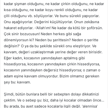
kadar şişman olduğunu, ne kadar çirkin olduğunu, ne kadar
kısa olduğunu, ne kadar koyu renkli olduğunu, ne kadar
çilli olduğunu vb. söylüyorlar. Ve bunu sürekli yapıyorlar.
Onu aşağılıyorlar. Değerini küçültüyorlar. Onun zekâsına
hakaret ediyorlar. -‘Allah’ım! Ne kadar da kötü bir şoförsün.
Çok sinir bozucusun! Neden herkes gibi sağa
dönemiyorsun ki? Neden bu şerittesin? Neden o şeritte
değilsin?’ O ya da bu şekilde sürekli onu eleştiriyor. Ve
kavvam, değeri uzaklaştırmak yerine değer veren birisidir.
Eğer kadın, kocasının yanındayken aptalmış gibi
hissediyorsa, kocasının yanındayken çirkin hissediyorsa,
kocasının yanındayken değersiz hissediyorsa; o zaman o
adam eşine kavvam olmuyordur. Bizim olmamız gereken
şey bu: kavvam.
Şimdi, bütün bunlara belli bir sebepten dolayı dikkatinizi
çektim. Ve o sebep şu: biz, daha iyi kocalar olmadan önce…
Bu arada, bu ayet sadece kocalarla ilgili değil. ‘alennisa’