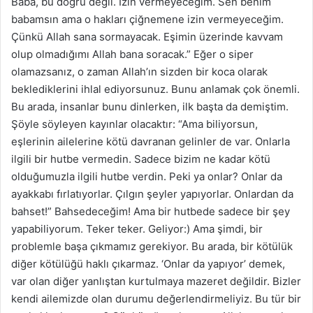
Baba, bu doğru değil. İzin vermeyeceğim. Sen benim
babamsın ama o hakları çiğnemene izin vermeyeceğim.
Çünkü Allah sana sormayacak. Eşimin üzerinde kavvam
olup olmadığımı Allah bana soracak.” Eğer o siper
olamazsanız, o zaman Allah’ın sizden bir koca olarak
beklediklerini ihlal ediyorsunuz. Bunu anlamak çok önemli.
Bu arada, insanlar bunu dinlerken, ilk başta da demiştim.
Şöyle söyleyen kayınlar olacaktır: “Ama biliyorsun,
eşlerinin ailelerine kötü davranan gelinler de var. Onlarla
ilgili bir hutbe vermedin. Sadece bizim ne kadar kötü
olduğumuzla ilgili hutbe verdin. Peki ya onlar? Onlar da
ayakkabı fırlatıyorlar. Çılgın şeyler yapıyorlar. Onlardan da
bahset!” Bahsedeceğim! Ama bir hutbede sadece bir şey
yapabiliyorum. Teker teker. Geliyor:) Ama şimdi, bir
problemle başa çıkmamız gerekiyor. Bu arada, bir kötülük
diğer kötülüğü haklı çıkarmaz. ‘Onlar da yapıyor’ demek,
var olan diğer yanlıştan kurtulmaya mazeret değildir. Bizler
kendi ailemizde olan durumu değerlendirmeliyiz. Bu tür bir