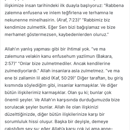
ilişkimize insan tarihindeki ilk duayla başlıyoruz: “Rabbena
zalemna enfusena ve inlem teğfirlena ve terhamna le
nekunenne minelhasirin. (A’raf, 7:23)” “Rabbimiz biz
kendimize zulmettik. Eğer Sen bizi bağışlamaz ve bize
merhamet göstermezsen, kaybedenlerden oluruz.”
Allah’ın yanlış yapması gibi bir ihtimal yok. “ve ma
zalemuna velakin kanu enfusehum yazlimun (Bakara,
2:57)” “Onlar bize zulmetmediler. Ancak kendilerine
zulmediyorlardı.” Allah insanlara asla zulmetmez. “ve ma
ene bi zallamin lil abid (Kaf, 50:29)” Diğer taraftan, bu giriş
kısmında söylediğim gibi, insanlar karmaşıklar. Ve diğer
bütün ilişkilerimiz karmaşıklar. Olan şu ki; bunlar çok
önemli şeyler. Ve Allah’ın karşısında durduğumuzda bize
sorulacak şeyler bunlar. Allah ile olan ilişkinizi
düzelttiğinizde, diğer bütün ilişkilerinize karşı bir
sorumluluk hissi oluşur. Başka bir deyişle, demeye
çalıştığım şey şu; eğer Allah’a karşı çok iyi ama anne-