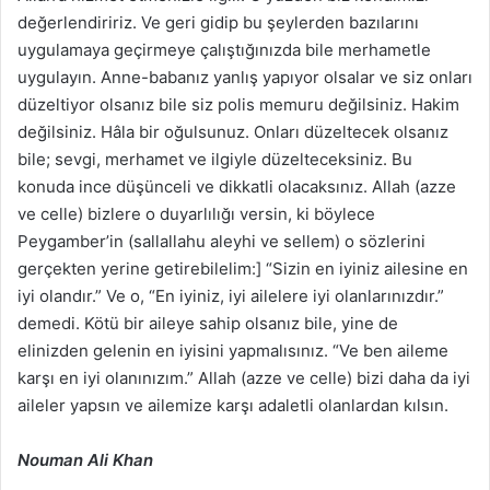
değerlendiririz. Ve geri gidip bu şeylerden bazılarını
uygulamaya geçirmeye çalıştığınızda bile merhametle
uygulayın. Anne-babanız yanlış yapıyor olsalar ve siz onları
düzeltiyor olsanız bile siz polis memuru değilsiniz. Hakim
değilsiniz. Hâla bir oğulsunuz. Onları düzeltecek olsanız
bile; sevgi, merhamet ve ilgiyle düzelteceksiniz. Bu
konuda ince düşünceli ve dikkatli olacaksınız. Allah (azze
ve celle) bizlere o duyarlılığı versin, ki böylece
Peygamber’in (sallallahu aleyhi ve sellem) o sözlerini
gerçekten yerine getirebilelim:] “Sizin en iyiniz ailesine en
iyi olandır.” Ve o, “En iyiniz, iyi ailelere iyi olanlarınızdır.”
demedi. Kötü bir aileye sahip olsanız bile, yine de
elinizden gelenin en iyisini yapmalısınız. “Ve ben aileme
karşı en iyi olanınızım.” Allah (azze ve celle) bizi daha da iyi
aileler yapsın ve ailemize karşı adaletli olanlardan kılsın.
Nouman Ali Khan