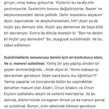
giriyor, onlar kalkıp gidiyorlar. Yüzlerini bu tarafa bile
çevirmiyorlar. Seslerinin tonunu değiştiriyorlar. Bazen ‘ve
aleykumesselam’ deme şeklidir. Gelin ‘esselamu aleykum’
diyor, kayınvalide ‘ve aleykumesselam, hıh!’ diyor ya da
hiçbir şey demiyor bile. Hiçbir şey dememek de baya kötü
bir davranıştır. Sonra da dönüp diyebilir ki: “Ben ne dedim
ki! Hiçbir şey demedim!” Bu, duygusal suiistimaldir. Ve bu,
kabul edilemez.
Suiistimallerin sonuncusu benim için en korkutucu olanı.
Ve o, manevi suiistimal.
Yanlış bir şey yapılıp dinden bir
şeyler alıntılandığında… Allah diyor ki: “Anne-babaya iyi
davranman gerekiyor. İslam sana bunu mu öğretiyor?!”
Yanlışı yaparlar ve sonrasında bütün bu saçmalıktan
tamamen masum olan Allah’ı, O’nun kitabını ve O’nun
Elçisini (sallallahu aleyhi ve sellem) hatırlatırlar. Ve bu
aslında, ailelerimizde süregelen dinsel ya da manevi şantaj
ve suiistimal. Bunun, sizin ailenizde bitmesi gerekiyor.