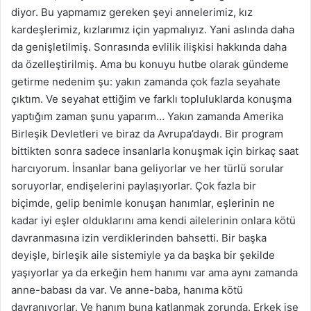
diyor. Bu yapmamız gereken şeyi annelerimiz, kız
kardeşlerimiz, kızlarımız için yapmalıyız. Yani aslında daha
da genişletilmiş. Sonrasında evlilik ilişkisi hakkında daha
da özelleştirilmiş. Ama bu konuyu hutbe olarak gündeme
getirme nedenim şu: yakın zamanda çok fazla seyahate
çıktım. Ve seyahat ettiğim ve farklı topluluklarda konuşma
yaptığım zaman şunu yaparım… Yakın zamanda Amerika
Birleşik Devletleri ve biraz da Avrupa’daydı. Bir program
bittikten sonra sadece insanlarla konuşmak için birkaç saat
harcıyorum. İnsanlar bana geliyorlar ve her türlü sorular
soruyorlar, endişelerini paylaşıyorlar. Çok fazla bir
biçimde, gelip benimle konuşan hanımlar, eşlerinin ne
kadar iyi eşler olduklarını ama kendi ailelerinin onlara kötü
davranmasına izin verdiklerinden bahsetti. Bir başka
deyişle, birleşik aile sistemiyle ya da başka bir şekilde
yaşıyorlar ya da erkeğin hem hanımı var ama aynı zamanda
anne-babası da var. Ve anne-baba, hanıma kötü
davranıyorlar. Ve hanım buna katlanmak zorunda. Erkek ise