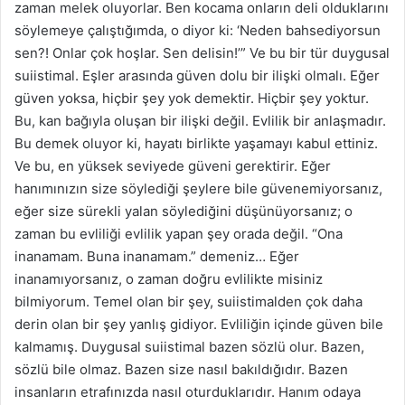
zaman melek oluyorlar. Ben kocama onların deli olduklarını
söylemeye çalıştığımda, o diyor ki: ‘Neden bahsediyorsun
sen?! Onlar çok hoşlar. Sen delisin!’” Ve bu bir tür duygusal
suiistimal. Eşler arasında güven dolu bir ilişki olmalı. Eğer
güven yoksa, hiçbir şey yok demektir. Hiçbir şey yoktur.
Bu, kan bağıyla oluşan bir ilişki değil. Evlilik bir anlaşmadır.
Bu demek oluyor ki, hayatı birlikte yaşamayı kabul ettiniz.
Ve bu, en yüksek seviyede güveni gerektirir. Eğer
hanımınızın size söylediği şeylere bile güvenemiyorsanız,
eğer size sürekli yalan söylediğini düşünüyorsanız; o
zaman bu evliliği evlilik yapan şey orada değil. “Ona
inanamam. Buna inanamam.” demeniz… Eğer
inanamıyorsanız, o zaman doğru evlilikte misiniz
bilmiyorum. Temel olan bir şey, suiistimalden çok daha
derin olan bir şey yanlış gidiyor. Evliliğin içinde güven bile
kalmamış. Duygusal suiistimal bazen sözlü olur. Bazen,
sözlü bile olmaz. Bazen size nasıl bakıldığıdır. Bazen
insanların etrafınızda nasıl oturduklarıdır. Hanım odaya