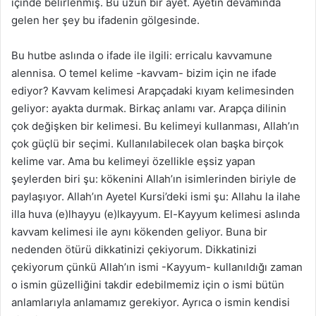
içinde belirlenmiş. Bu uzun bir ayet. Ayetin devamında
gelen her şey bu ifadenin gölgesinde.
Bu hutbe aslında o ifade ile ilgili: erricalu kavvamune
alennisa. O temel kelime -kavvam- bizim için ne ifade
ediyor? Kavvam kelimesi Arapçadaki kıyam kelimesinden
geliyor: ayakta durmak. Birkaç anlamı var. Arapça dilinin
çok değişken bir kelimesi. Bu kelimeyi kullanması, Allah’ın
çok güçlü bir seçimi. Kullanılabilecek olan başka birçok
kelime var. Ama bu kelimeyi özellikle eşsiz yapan
şeylerden biri şu: kökenini Allah’ın isimlerinden biriyle de
paylaşıyor. Allah’ın Ayetel Kursi’deki ismi şu: Allahu la ilahe
illa huva (e)lhayyu (e)lkayyum. El-Kayyum kelimesi aslında
kavvam kelimesi ile aynı kökenden geliyor. Buna bir
nedenden ötürü dikkatinizi çekiyorum. Dikkatinizi
çekiyorum çünkü Allah’ın ismi -Kayyum- kullanıldığı zaman
o ismin güzelliğini takdir edebilmemiz için o ismi bütün
anlamlarıyla anlamamız gerekiyor. Ayrıca o ismin kendisi