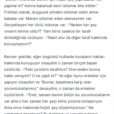
yaptılar ki? Aslına bakarsak beni istismar bile ettiler.”
Fiziksel olarak, duygusal yönden istismar eden anne-
babalar var. Manen istismar eden ebeveynler var.
Gerçekleşen her türlü istismar var. -“Neden her şey
onların lehine oldu?!” Yani birisi sadece bir tarafı
dinlediğinde üzülüyor. -“Nasıl olur da diğer taraf hakkında
konuşmazsın?!”
Benzer şekilde, eğer bugünkü hutbede kocaların hakları
hakkında konuşuyor olsaydım o zaman birçok bayan
üzülürdü. -“Peki ya bizim tarafımız? Ona neden bunca
hakkı vereyim? O ne yaptı ki?” Ve eğer bunu erkekler için
yapıyor olsaydım ve “Bunlar, bayanlara karşı olan
sorumluluklarımız.” deseydim; o zaman da erkekler
üzülürlerdi. -“Evet, tamam benim bütün bu sorumluluklarım
var ama o her zaman her şeyi eline yüzüne bulaştırıyor.
Ama onun hakkında hiçbir şey söylemiyorsun.” Ne
yapmamız gerekiyor? Bu hakların ve sorumlulukların