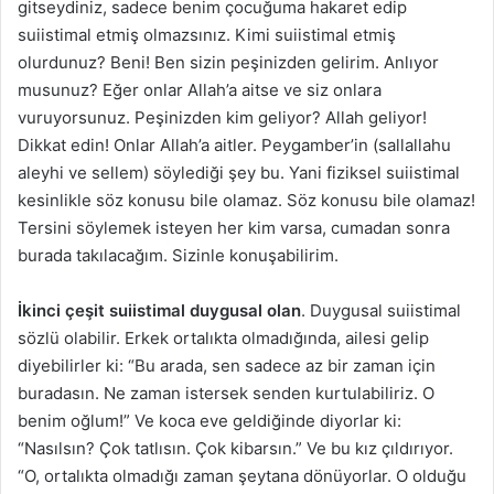
gitseydiniz, sadece benim çocuğuma hakaret edip
suiistimal etmiş olmazsınız. Kimi suiistimal etmiş
olurdunuz? Beni! Ben sizin peşinizden gelirim. Anlıyor
musunuz? Eğer onlar Allah’a aitse ve siz onlara
vuruyorsunuz. Peşinizden kim geliyor? Allah geliyor!
Dikkat edin! Onlar Allah’a aitler. Peygamber’in (sallallahu
aleyhi ve sellem) söylediği şey bu. Yani fiziksel suiistimal
kesinlikle söz konusu bile olamaz. Söz konusu bile olamaz!
Tersini söylemek isteyen her kim varsa, cumadan sonra
burada takılacağım. Sizinle konuşabilirim.
İkinci çeşit suiistimal duygusal olan
. Duygusal suiistimal
sözlü olabilir. Erkek ortalıkta olmadığında, ailesi gelip
diyebilirler ki: “Bu arada, sen sadece az bir zaman için
buradasın. Ne zaman istersek senden kurtulabiliriz. O
benim oğlum!” Ve koca eve geldiğinde diyorlar ki:
“Nasılsın? Çok tatlısın. Çok kibarsın.” Ve bu kız çıldırıyor.
“O, ortalıkta olmadığı zaman şeytana dönüyorlar. O olduğu