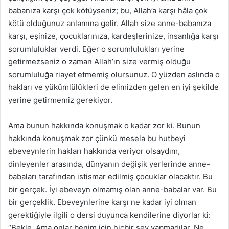
babanıza karşı çok kötüyseniz; bu, Allah’a karşı hâla çok
kötü olduğunuz anlamına gelir. Allah size anne-babanıza
karşı, eşinize, çocuklarınıza, kardeşlerinize, insanlığa karşı
sorumluluklar verdi. Eğer o sorumlulukları yerine
getirmezseniz o zaman Allah’ın size vermiş olduğu
sorumluluğa riayet etmemiş olursunuz. O yüzden aslında o
hakları ve yükümlülükleri de elimizden gelen en iyi şekilde
yerine getirmemiz gerekiyor.
Ama bunun hakkında konuşmak o kadar zor ki. Bunun
hakkında konuşmak zor çünkü mesela bu hutbeyi
ebeveynlerin hakları hakkında veriyor olsaydım,
dinleyenler arasında, dünyanın değişik yerlerinde anne-
babaları tarafından istismar edilmiş çocuklar olacaktır. Bu
bir gerçek. İyi ebeveyn olmamış olan anne-babalar var. Bu
bir gerçeklik. Ebeveynlerine karşı ne kadar iyi olman
gerektiğiyle ilgili o dersi duyunca kendilerine diyorlar ki:
“Bekle. Ama onlar benim için hiçbir şey yapmadılar. Ne