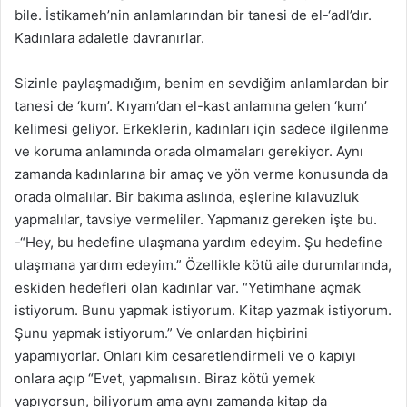
bile. İstikameh’nin anlamlarından bir tanesi de el-‘adl’dır.
Kadınlara adaletle davranırlar.
Sizinle paylaşmadığım, benim en sevdiğim anlamlardan bir
tanesi de ‘kum’. Kıyam’dan el-kast anlamına gelen ‘kum’
kelimesi geliyor. Erkeklerin, kadınları için sadece ilgilenme
ve koruma anlamında orada olmamaları gerekiyor. Aynı
zamanda kadınlarına bir amaç ve yön verme konusunda da
orada olmalılar. Bir bakıma aslında, eşlerine kılavuzluk
yapmalılar, tavsiye vermeliler. Yapmanız gereken işte bu.
-“Hey, bu hedefine ulaşmana yardım edeyim. Şu hedefine
ulaşmana yardım edeyim.” Özellikle kötü aile durumlarında,
eskiden hedefleri olan kadınlar var. “Yetimhane açmak
istiyorum. Bunu yapmak istiyorum. Kitap yazmak istiyorum.
Şunu yapmak istiyorum.” Ve onlardan hiçbirini
yapamıyorlar. Onları kim cesaretlendirmeli ve o kapıyı
onlara açıp “Evet, yapmalısın. Biraz kötü yemek
yapıyorsun, biliyorum ama aynı zamanda kitap da