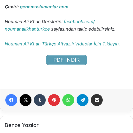
Çeviri:
gencmuslumanlar.com
Nouman Ali Khan Derslerini
facebook.com/
noumanalikhanturkce
sayfasından takip edebilirsiniz.
Nouman Ali Khan Türkçe Altyazılı Videolar İçin Tıklayın.
PDF İNDİR
Facebook
X
Tumblr
Pinterest
WhatsApp
Telegram
E-Posta ile paylaş
Benze Yazılar