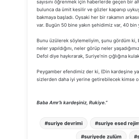
sayısını öğrenmek için haberlerde geçen bir alt
bulunca da ümit kesilir ve gözler kapanıp uykuy
bakmaya başladı. Oysaki her bir rakamın arkasınd
var. Bugün 50 bine yakın şehidimiz var, 40 bin y
Bunu üzülerek söylemeliyim, şunu gördüm ki, 
neler yapıldığını, neler görüp neler yaşadığımı
Defol diye haykırarak, Suriye’nin çığlığına kul
Peygamber efendimiz der ki, (Din kardeşine yar
sizlerden daha iyi yerine getirebilecek kimse
Baba Amr’lı kardeşiniz, Rukiye.”
suriye devrimi
suriye esed reji
suriyede zulüm