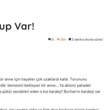
up Var!
0
584
3 dakika okuma süresi
r anne için hayaller çok uzaklardı kaldı. Torununu
eldik’ demesini bekleyen bir anne… Ya abisini şahadet
 şükür secdeleri eden o kız kardeş? Burhan’ın kardeşi var
 diye, onu neden aldın ya Rab diye haykıran küçük kardeşi..