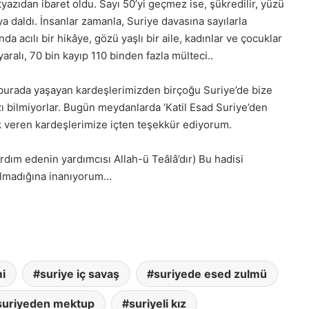
yazıdan ibaret oldu. Sayı 50’yi geçmez ise, şükredilir, yüzü
a daldı. İnsanlar zamanla, Suriye davasına sayılarla
a acılı bir hikâye, gözü yaşlı bir aile, kadınlar ve çocuklar
aralı, 70 bin kayıp 110 binden fazla mülteci..
burada yaşayan kardeşlerimizden birçoğu Suriye’de bize
zı bilmiyorlar. Bugün meydanlarda ‘Katil Esad Suriye’den
ak veren kardeşlerimize içten teşekkür ediyorum.
dım edenin yardımcısı Allah-ü Teâlâ’dır) Bu hadisi
 olmadığına inanıyorum…
mi
suriye iç savaş
suriyede esed zulmü
suriyeden mektup
suriyeli kız