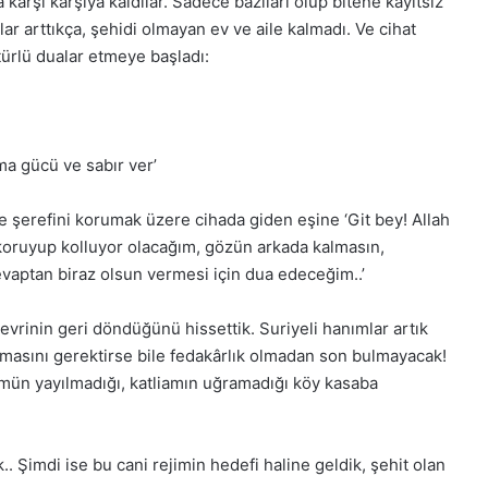
 karşı karşıya kaldılar. Sadece bazıları olup bitene kayıtsız
ılar arttıkça, şehidi olmayan ev ve aile kalmadı. Ve cihat
 türlü dualar etmeye başladı:
Arapça ile Rap’i
uran genç yetenek:
Bakara Suresi Tefsiri -
 Salam
Nouman Ali Khan
a gücü ve sabır ver’
 ve şerefini korumak üzere cihada giden eşine ‘Git bey! Allah
 koruyup kolluyor olacağım, gözün arkada kalmasın,
vaptan biraz olsun vermesi için dua edeceğim..’
evrinin geri döndüğünü hissettik. Suriyeli hanımlar artık
lmasını gerektirse bile fedakârlık olmadan son bulmayacak!
ulmün yayılmadığı, katliamın uğramadığı köy kasaba
.. Şimdi ise bu cani rejimin hedefi haline geldik, şehit olan