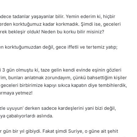
adece tadanlar yaşayanlar bilir. Yemin ederim ki, hiçbir
rden korktuğumuz kadar korkmadık. Şimdi ise, geceleri
erek bekleşir olduk! Neden bu korku bilir misiniz?
en korktuğumuzdan değil, gece iffetli ve tertemiz yatıp;
3 gün olmuştu ki, taze gelin kendi evinde eşinin gözleri
im, bunları anlatmak zorundayım, çünkü bahsettiğim kişiler
iz geceleri birbirimize kapıyı sıkıca kapatın diye tembihlerdik,
durmaya yetmez!
zle uyuyun’ derken sadece kardeşlerini yani bizi değil,
 çabalıyorlardı aslında.
 gün bir yıl gibiydi. Fakat şimdi Suriye, o güne ait şehit