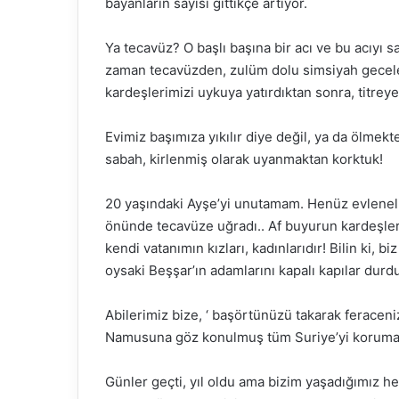
bayanların sayısı gittikçe artıyor.
Ya tecavüz? O başlı başına bir acı ve bu acıyı s
zaman tecavüzden, zulüm dolu simsiyah gecele
kardeşlerimizi uykuya yatırdıktan sonra, titrey
Evimiz başımıza yıkılır diye değil, ya da ölmekt
sabah, kirlenmiş olarak uyanmaktan korktuk!
20 yaşındaki Ayşe’yi unutamam. Henüz evleneli 
önünde tecavüze uğradı.. Af buyurun kardeşler
kendi vatanımın kızları, kadınlarıdır! Bilin ki, b
oysaki Beşşar’ın adamlarını kapalı kapılar dur
Abilerimiz bize, ‘ başörtünüzü takarak feraceni
Namusuna göz konulmuş tüm Suriye’yi korumaya
Günler geçti, yıl oldu ama bizim yaşadığımız her