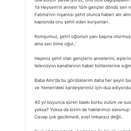
Ya Heysem’in annesi ’tüm gençler döndü sen n
Fatıma’nın nişanlısı şehit olunca haberi alır alm
kapısında onu şehit eden kurşunları..
Komşumuz, şehit oğlunun yanı başına oturmuş say
ama sen ölme oğul..’
Hepiniz şehit olan gençlerin annelerini, eşlerin
televizyon kanallarının haber bültenlerine sığ
Baba Amr’da bu gördüklerim daha her şeyin başl
ve Yemen’deki kardeşlerimiz için dua ediyordu
40 yıl boyunca süren baskı korku zulüm ve sus
yoksa? Yoksa da bizim de haklarımızı savunup 
Cevap çok gecikmedi, evet imkansız değil..