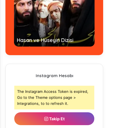
Hz. Ömer Dizi
Hasan ve Hüseyin Dizisi
- Tamamı
Instagram Hesabı
The Instagram Access Token is expired,
Go to the Theme options page >
Integrations, to to refresh it.
Takip Et