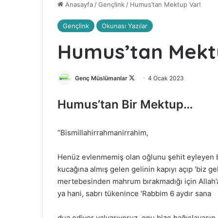
Anasayfa
/
Gençlink
/
Humus’tan Mektup Var!
Gençlink
Okunası Yazılar
Humus’tan Mekt
Genç Müslümanlar
F
4 Ocak 2023
o
Humus’tan Bir Mektup…
l
l
o
“Bismillahirrahmanirrahim,
w
o
Henüz evlenmemiş olan oğlunu şehit eyleyen bi
n
kucağına almış gelen gelinin kapıyı açıp ‘biz g
X
mertebesinden mahrum bırakmadığı için Allah’a
ya hani, sabrı tükenince ‘Rabbim 6 aydır sana
dua ediyor yalvarıyoruz, onu bize bağışlayasın