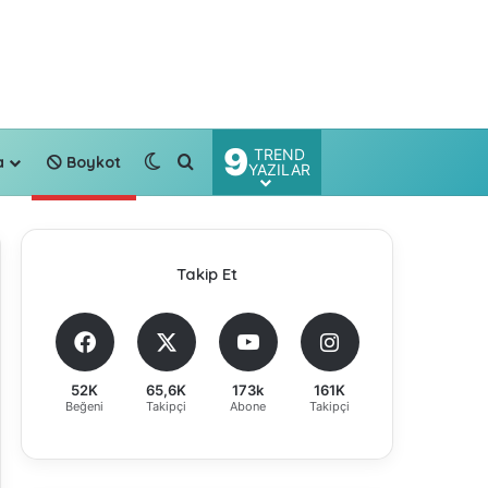
9
TREND
Dış görünümü değiştir
Arama yap ...
a
Boykot
YAZILAR
Takip Et
52K
65,6K
173k
161K
Beğeni
Takipçi
Abone
Takipçi