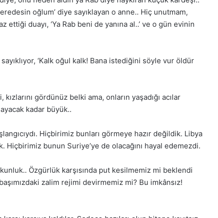
eredesin oğlum’ diye sayıklayan o anne.. Hiç unutmam,
az ettiği duayı, ‘Ya Rab beni de yanına al..’ ve o gün evinin
ıklıyor, ‘Kalk oğul kalk! Bana istediğini söyle vur öldür
i, kızlarını gördünüz belki ama, onların yaşadığı acılar
mayacak kadar büyük..
angıcıydı. Hiçbirimiz bunları görmeye hazır değildik. Libya
k. Hiçbirimiz bunun Suriye’ye de olacağını hayal edemezdi.
kunluk.. Özgürlük karşısında put kesilmemiz mi beklendi
başımızdaki zalim rejimi devirmemiz mi? Bu imkânsız!