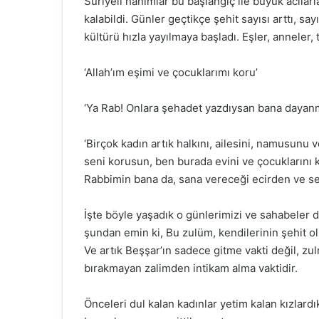
Suriyeli hanımlar bu başlangıç ile büyük acılarla
kalabildi. Günler geçtikçe şehit sayısı arttı, say
kültürü hızla yayılmaya başladı. Eşler, anneler,
Fasih 
‘Allah’ım eşimi ve çocuklarımı koru’
buluşt
Abdou
‘Ya Rab! Onlara şehadet yazdıysan bana dayanm
‘Birçok kadın artık halkını, ailesini, namusunu
seni korusun, ben burada evini ve çocuklarını
Rabbimin bana da, sana vereceği ecirden ve se
İşte böyle yaşadık o günlerimizi ve sahabeler d
şundan emin ki, Bu zulüm, kendilerinin şehit o
Ve artık Beşşar’ın sadece gitme vakti değil, z
bırakmayan zalimden intikam alma vaktidir.
Önceleri dul kalan kadınlar yetim kalan kızlardık