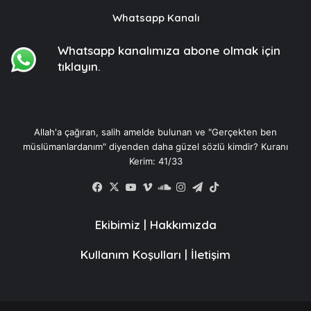
Whatsapp Kanalı
Whatsapp kanalımıza
abone olmak için
tıklayın.
Allah'a çağıran, salih amelde bulunan ve "Gerçekten ben
müslümanlardanım" diyenden daha güzel sözlü kimdir? Kuranı
Kerim: 41/33
Facebook
X
YouTube
Vimeo
SoundCloud
Instagram
Telegram
TikTok
Ekibimiz
|
Hakkımızda
Kullanım Koşulları
|
İletişim