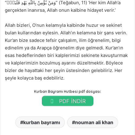
“وَمَنْ يُؤْمِنْ بِاللّٰهِ يَهْدِ قَلْبَهُۜ” (Teğabun, 11) ‘Her kim Allah’a
gerçekten inanırsa, Allah onun kalbine hidayet verir.’
Allah bizleri, O’nun kelamıyla kalbinde huzur ve sekinet
bulan kullarından eylesin. Allah’ın kelamına bir şans verin.
Kur’an bize sadece tefsir çalışalım, ilim öğrenelim, bilgi
edinelim ya da Arapça öğrenelim diye gelmedi. Kur’an’ın
esas hedeflerinden biri kalplerimizi sekinete kavuşturmak
ve kalplerimizin bozulmuş ayarını düzeltmektir. Böylece
bizler de hayattaki her şeyin üstesinden gelebiliriz. Her
şeyle kolayca baş edebiliriz.
Kurban Bayramı Hutbesi pdf dosyası:
PDF İNDİR
kurban bayramı
nouman ali khan