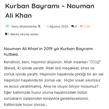
Kurban Bayramı – Nouman
Ali Khan
Genç Müslümanlar
F
1 Ağustos 2020
0
1.128
o
1 dakika okuma süresi
l
l
Nouman Ali Khan’ın 2019 yılı Kurban Bayramı
o
hutbesi.
w
o
Kendinizi, beni, hepimizi düşünün. Allah insanları “كَبَدٍۜ”
n
(Beled, 4) içinde yarattı. Allah bizi meşakkat, stres ve
X
zorluk içinde yarattı. Hepinizin hayatında çektiği bir acı var.
Hepinizin hayatında bir zorluk var. Hiçbir insan sıkıntısız
ve acısız yaratılmamış. Ama ne oluyor biliyor musunuz?
Eğer kalbinizde huzur olursa hayatınızdaki bütün
zorlukların üstesinden kolaylıkla gelebileceksiniz.
Kalbinizde huzur olursa…