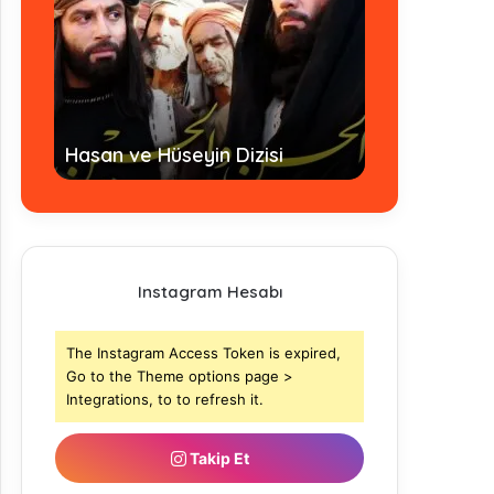
Hz. Ömer Dizisi Türkçe Altyazılı
İmam Ah
si
- Tamamı
- Tama
Instagram Hesabı
The Instagram Access Token is expired,
Go to the Theme options page >
Integrations, to to refresh it.
Takip Et