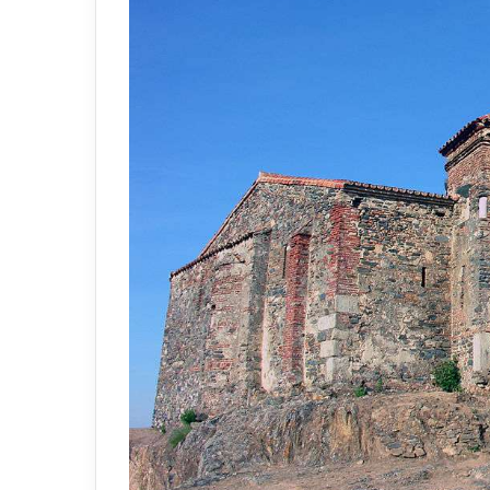
Fasih Arapça ile Rap’i
buluşturan genç yetenek:
Ba
Abdou Salam
N