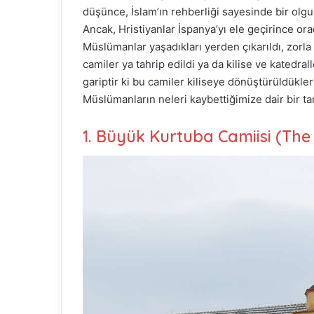
düşünce, İslam’ın rehberliği sayesinde bir olgu
o
Ancak, Hristiyanlar İspanya’yı ele geçirince ora
w
o
Müslümanlar yaşadıkları yerden çıkarıldı, zorla d
n
camiler ya tahrip edildi ya da kilise ve katedr
X
gariptir ki bu camiler kiliseye dönüştürüldükler
Müslümanların neleri kaybettiğimize dair bir tanı
1. Büyük Kurtuba Camiisi (The