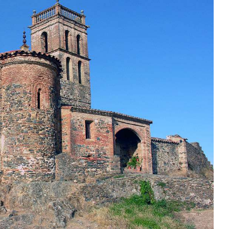
kara Suresi Tefsiri -
ouman Ali Khan
Hasan ve Hüseyin Dizi