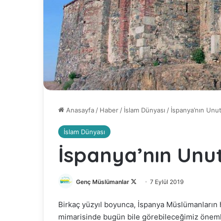
Anasayfa
/
Haber
/
İslam Dünyası
/
İspanya’nın Unu
İslam Dünyası
İspanya’nın Unut
Genç Müslümanlar
F
7 Eylül 2019
o
Birkaç yüzyıl boyunca, İspanya Müslümanların h
l
mimarisinde bugün bile görebileceğimiz önemli i
l