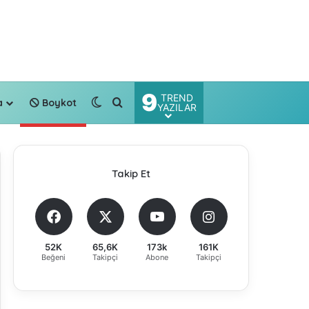
9
TREND
Dış görünümü değiştir
Arama yap ...
a
Boykot
YAZILAR
Takip Et
52K
65,6K
173k
161K
Beğeni
Takipçi
Abone
Takipçi